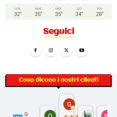
LUN
MAR
MER
GIO
VEN
32
°
35
°
35
°
34
°
28
°
Seguici
Cosa dicono i nostri clienti
Gina Rantucci
7 mesi fa
Ornella Oldoni
zurriaman
ma