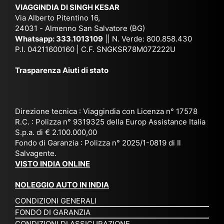
ich
,
na
. È
VIAGGINDIA DI SINGH KESAR
e
Bh
si
un'
Via Alberto Pitentino 16,
co
uta
(S
ag
24031 - Almenno San Salvatore (BG)
n
n,
ett
en
Whatsapp:
333.1013109
|| N. Verde: 800.858.430
via
Sri
em
P.I. 04211600160 | C.F. SNGKSR78M07Z222U
zia
ggi
La
br
affi
Trasparenza Aiuti di stato
o
nk
e
da
or
a,
20
bil
ga
Bir
25
e e
niz
ma
), è
il
Direzione tecnica : Viaggindia con Licenza n° 17578
zat
nia
sta
R.C. : Polizza n° 9319325 della Europ Assistance Italia
pr
S.p.a. di € 2.100.000,00
o
etc
ta
op
Fondo di Garanzia : Polizza n° 2025/1-0819 di Il
su
è
un’
rie
Salvagente.
mi
un
es
tar
VISTO INDIA ONLINE
su
o
pe
io
ra
str
rie
un
NOLEGGIO AUTO IN INDIA
pe
ao
nz
a
CONDIZIONI GENERALI
r
rdi
a
pe
FONDO DI GARANZIA
noi
na
ch
rs
CONDIZIONI DI ASSICURAZIONE