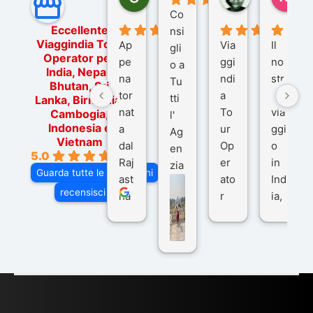
6 mesi fa
9 mesi fa
10
Co
Eccellente
nsi
Viaggindia Tour
Ap
Via
Il
gli
Operator per
pe
ggi
no
o a
India, Nepal,
na
ndi
str
Tu
Bhutan, Sri
tor
a
o
tti
Lanka, Birmania,
nat
To
via
Cambogia,
l'
Indonesia e
a
ur
ggi
Ag
Vietnam
dal
Op
o
en
5.0
Raj
er
in
zia
Guarda tutte le recensioni
ast
ato
Ind
di
recensisci su
ha
r
ia,
Via
n
pe
tra
ggI
co
r
De
ndi
n
Ind
lhi
a
du
ia,
e
di
e
Ne
Va
Ke
am
pal
ra
sar