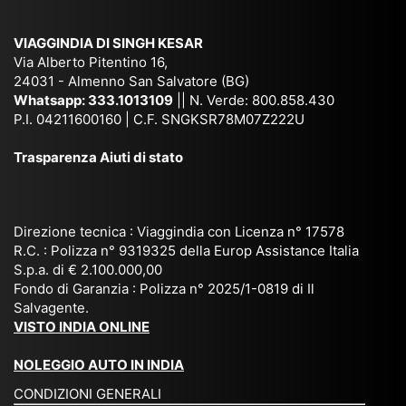
am
pal
ra
sar
ich
,
na
. È
VIAGGINDIA DI SINGH KESAR
e
Bh
si
un'
Via Alberto Pitentino 16,
co
uta
(S
ag
24031 - Almenno San Salvatore (BG)
n
n,
ett
en
Whatsapp:
333.1013109
|| N. Verde: 800.858.430
via
Sri
em
P.I. 04211600160 | C.F. SNGKSR78M07Z222U
zia
ggi
La
br
affi
Trasparenza Aiuti di stato
o
nk
e
da
or
a,
20
bil
ga
Bir
25
e e
niz
ma
), è
il
Direzione tecnica : Viaggindia con Licenza n° 17578
zat
nia
sta
R.C. : Polizza n° 9319325 della Europ Assistance Italia
pr
S.p.a. di € 2.100.000,00
o
etc
ta
op
Fondo di Garanzia : Polizza n° 2025/1-0819 di Il
su
è
un’
rie
Salvagente.
mi
un
es
tar
VISTO INDIA ONLINE
su
o
pe
io
ra
str
rie
un
NOLEGGIO AUTO IN INDIA
pe
ao
nz
a
CONDIZIONI GENERALI
r
rdi
a
pe