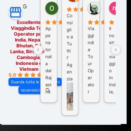
Ornella Oldoni
zurriaman
marc
5 mesi fa
9 mesi fa
10 me
Co
Eccellente
nsi
Viaggindia Tour
Ap
Via
Il
gli
Operator per
pe
ggi
no
o a
India, Nepal,
na
ndi
str
Tu
Bhutan, Sri
tor
a
o
tti
Lanka, Birmania,
nat
To
via
Cambogia,
l'
Indonesia e
a
ur
ggi
Ag
Vietnam
dal
Op
o
en
5.0
Raj
er
in
zia
Guarda tutte le recensioni
ast
ato
Ind
di
recensisci su
ha
r
ia,
Via
n
pe
tra
ggI
co
r
De
ndi
n
Ind
lhi
a
du
ia,
e
di
e
Ne
Va
Ke