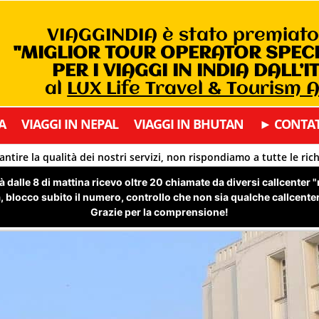
VIAGGINDIA è stato premiat
"MIGLIOR TOUR OPERATOR SPEC
PER I VIAGGI IN INDIA DALL’I
al
LUX Life Travel & Tourism
A
VIAGGI IN NEPAL
VIAGGI IN BHUTAN
► CONTAT
antire la qualità dei nostri servizi, non rispondiamo a tutte le ric
 dalle 8 di mattina ricevo oltre 20 chiamate da diversi callcenter 
 blocco subito il numero, controllo che non sia qualche callcenter 
Grazie per la comprensione!