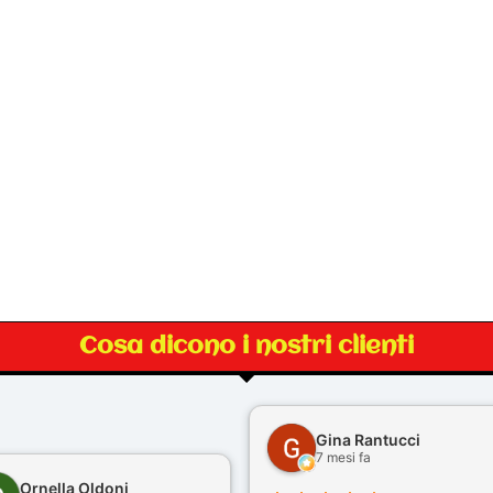
Cosa dicono i nostri clienti
Gina Rantucci
7 mesi fa
Ornella Oldoni