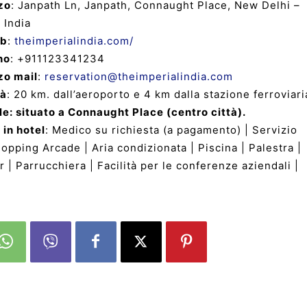
zo
: Janpath Ln, Janpath, Connaught Place, New Delhi –
 India
eb
:
theimperialindia.com/
no
: +911123341234
zo mail
:
reservation@theimperialindia.com
tà
: 20 km. dall’aeroporto e 4 km dalla stazione ferroviari
le: situato a Connaught Place (centro città).
 in hotel
: Medico su richiesta (a pagamento) | Servizio
pping Arcade | Aria condizionata | Piscina | Palestra |
 | Parrucchiera | Facilità per le conferenze aziendali |