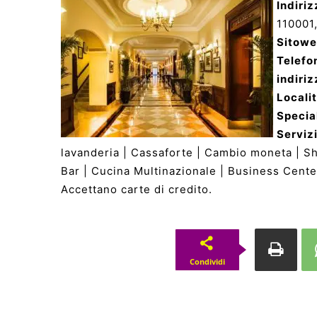
Indiriz
110001,
Sitow
Telefo
indiriz
Locali
Specia
Servizi
lavanderia | Cassaforte | Cambio moneta | Sho
Bar | Cucina Multinazionale | Business Center
Accettano carte di credito.
Condividi