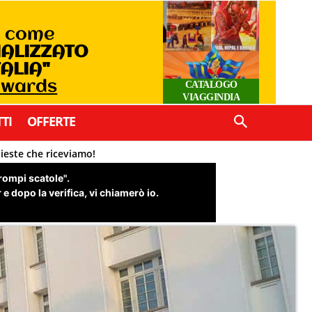
o come
IALIZZATO
TALIA"
 Awards
CATALOGO
VIAGGINDIA
TI
OFFERTE
hieste che riceviamo!
"rompi scatole".
e dopo la verifica, vi chiamerò io.