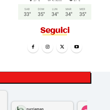
57 %
4.1kmh
87 %
SAB
DOM
LUN
MAR
MER
33
°
35
°
34
°
34
°
35
°
Seguici
zurriaman
marco feli