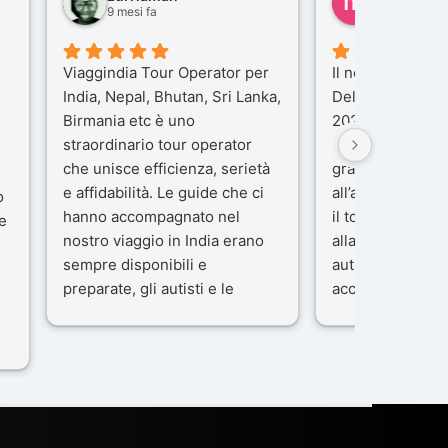
9 mesi fa
10 mesi fa
Viaggindia Tour Operator per
Il nostro viaggio 
India, Nepal, Bhutan, Sri Lanka,
Delhi e Varanas
Birmania etc è uno
2025), è stata u
straordinario tour operator
che porteremo n
che unisce efficienza, serietà
gran parte del m
e affidabilità. Le guide che ci
all’agenzia che 
o
hanno accompagnato nel
il tour con cura 
e
nostro viaggio in India erano
alla nostra guida
sempre disponibili e
autista che ci h
preparate, gli autisti e le
accompagnati c
macchine di primo livello, gli
professionalità,
ta
alberghi sempre molto
passione.
confortevoli. Kesar Singh è un
Ci siamo sentiti 
organizzatore di altissimo
sicuro fin dal pr
e
livello e di grande
L’organizzazione
disponibilità, pensa a tutto in
impeccabile: ogn