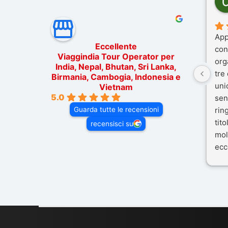
App
Eccellente
con
Viaggindia Tour Operator per
org
India, Nepal, Bhutan, Sri Lanka,
tre
Birmania, Cambogia, Indonesia e
uni
Vietnam
5.0
sen
Guarda tutte le recensioni
rin
tit
recensisci su
mol
ecc
nos
Mal
dif
per 
con