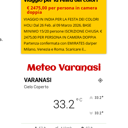
Viaggio per la Festa dei colori
€ 2475,00 per persona in camera
doppia
VIAGGIO IN INDIA PER LA FESTA DEI COLORI
HOLI Dal 26 Feb. al 09 Marzo 2026, BASE
MINIMO 15/20 persone ISCRIZIONE CHIUSA: €
2475,00 PER PERSONA IN CAMERA DOPPIA
a.
Partenza confermata con EMIRATES da/per
Milano, Venezia e Roma. Scaricare il...
Meteo Varanasi
VARANASI
Cielo Coperto
°
33.2
°
C
33.2
°
33.2