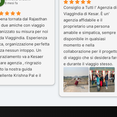
6 mesi fa
Consiglio a Tutti l' Agenzia di
ViaggIndia di Kesar. È un'
ena tornata dal Rajasthan
agenzia affidabile e il
 due amiche con viaggio
proprietario una persona
anizzato su misura per noi
amabile e simpatica, sempre
 da Viaggindia. Esperienza
disponibile in qualsiasi
ca, organizzazione perfetta
momento e nella
za nessun intoppo. Un
collaborazione per il progett
graziamento va a Kesaer
di viaggio che si desidera far
olare agenzia , ringrazio
e durante il viaggio stesso.
to la nostra guida
Siamo stati 3 settimane in
ellente Krishna Pal e il
India a novembre 2025, 5
tro bravissimo autista
amici e il viaggio alla scoper
ik. Viaggio che sarà’
del Rajasthan e Varanasi è
ficile per me dimenticare
stato bellissimo: grazie alla
le bellezze viste . Vi
guida a nostra disposizione 
siglio questa agenzia
ai servizi dell' Agenzia con
trattamento super da 5 stelle