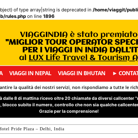
bject) of type array|string is deprecated in
/home/viaggit/publ
b/rules.php
on line
1896
VIAGGINDIA è stato premiat
"MIGLIOR TOUR OPERATOR SPEC
PER I VIAGGI IN INDIA DALL’I
al
LUX Life Travel & Tourism 
A
VIAGGI IN NEPAL
VIAGGI IN BHUTAN
► CONTAT
antire la qualità dei nostri servizi, non rispondiamo a tutte le ric
 dalle 8 di mattina ricevo oltre 20 chiamate da diversi callcenter 
 blocco subito il numero, controllo che non sia qualche callcenter 
Grazie per la comprensione!
Hotel Pride Plaza – Delhi, India