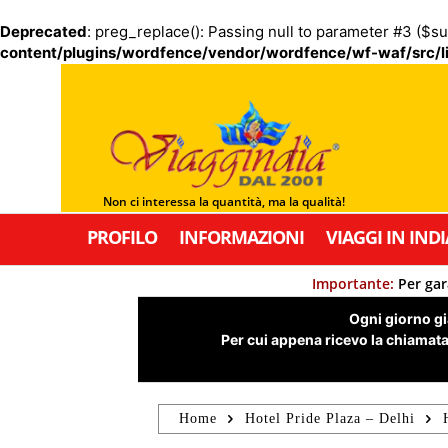
Deprecated
: preg_replace(): Passing null to parameter #3 ($su
content/plugins/wordfence/vendor/wordfence/wf-waf/src/li
Non ci interessa la quantità, ma la qualità!
PROFILO
INFORMAZIONI
VIAGGI IN INDI
Importante:
Per gar
Ogni giorno già
Per cui appena ricevo la chiamata,
Home
Hotel Pride Plaza – Delhi