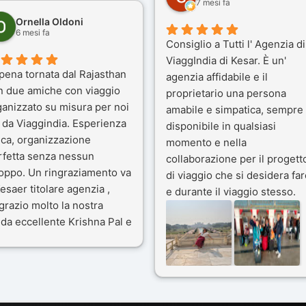
7 mesi fa
Ornella Oldoni
6 mesi fa
Consiglio a Tutti l' Agenzia di
ViaggIndia di Kesar. È un'
pena tornata dal Rajasthan
agenzia affidabile e il
n due amiche con viaggio
proprietario una persona
ganizzato su misura per noi
amabile e simpatica, sempre
 da Viaggindia. Esperienza
disponibile in qualsiasi
ica, organizzazione
momento e nella
rfetta senza nessun
collaborazione per il progett
toppo. Un ringraziamento va
di viaggio che si desidera far
esaer titolare agenzia ,
e durante il viaggio stesso.
grazio molto la nostra
Siamo stati 3 settimane in
da eccellente Krishna Pal e
India a novembre 2025, 5
nostro bravissimo autista
amici e il viaggio alla scoper
ik. Viaggio che sarà’
del Rajasthan e Varanasi è
ficile per me dimenticare
stato bellissimo: grazie alla
 le bellezze viste . Vi
guida a nostra disposizione 
nsiglio questa agenzia