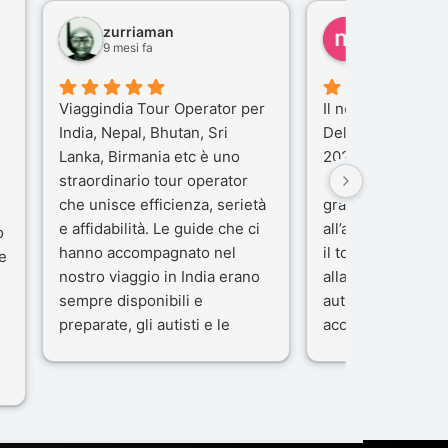
zurriaman
marco felisi
9 mesi fa
10 mesi fa
Viaggindia Tour Operator per
Il nostro viaggio i
India, Nepal, Bhutan, Sri
Delhi e Varanasi 
Lanka, Birmania etc è uno
2025), è stata un
straordinario tour operator
che porteremo ne
che unisce efficienza, serietà
gran parte del me
e affidabilità. Le guide che ci
all’agenzia che h
o
hanno accompagnato nel
il tour con cura e
e
nostro viaggio in India erano
alla nostra guida 
sempre disponibili e
autista che ci ha
preparate, gli autisti e le
accompagnati co
macchine di primo livello, gli
professionalità, g
ta
alberghi sempre molto
passione.
confortevoli. Kesar Singh è un
Ci siamo sentiti ac
organizzatore di altissimo
sicuro fin dal pri
e
livello e di grande
L’organizzazione 