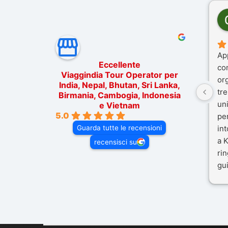
Ap
Eccellente
co
Viaggindia Tour Operator per
or
India, Nepal, Bhutan, Sri Lanka,
tre
Birmania, Cambogia, Indonesia
un
e Vietnam
5.0
pe
Guarda tutte le recensioni
in
a K
recensisci su
rin
gui
il 
Mal
dif
per
co