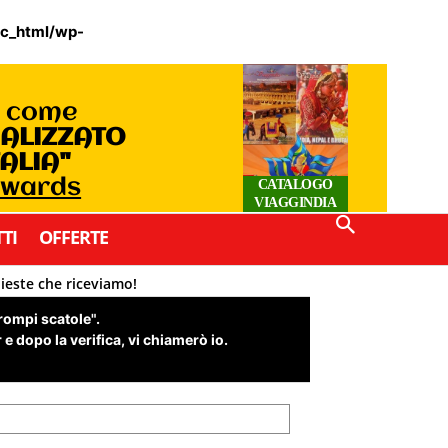
ic_html/wp-
o come
IALIZZATO
TALIA"
Awards
CATALOGO
VIAGGINDIA
TI
OFFERTE
hieste che riceviamo!
"rompi scatole".
e dopo la verifica, vi chiamerò io.