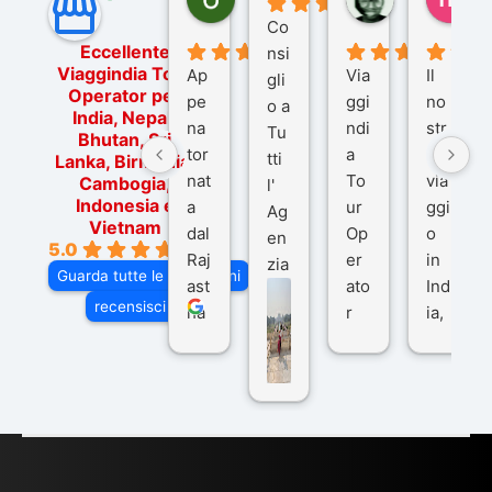
5 mesi fa
9 mesi fa
10
Co
Eccellente
nsi
Viaggindia Tour
Ap
Via
Il
gli
Operator per
pe
ggi
no
o a
India, Nepal,
na
ndi
str
Tu
Bhutan, Sri
tor
a
o
tti
Lanka, Birmania,
nat
To
via
Cambogia,
l'
Indonesia e
a
ur
ggi
Ag
Vietnam
dal
Op
o
en
5.0
Raj
er
in
zia
Guarda tutte le recensioni
ast
ato
Ind
di
recensisci su
ha
r
ia,
Via
n
pe
tra
ggI
co
r
De
ndi
n
Ind
lhi
a
du
ia,
e
di
e
Ne
Va
Ke
am
pal
ra
sar