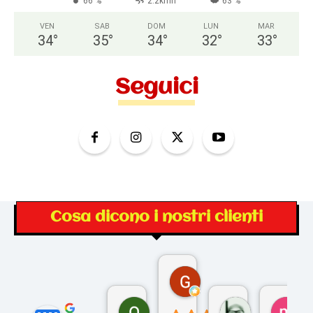
66 %
2.2kmh
63 %
VEN
SAB
DOM
LUN
MAR
34
°
35
°
34
°
32
°
33
°
Seguici
Cosa dicono i nostri clienti
Gina Rantucci
7 mesi fa
Ornella Oldoni
zurriaman
ma