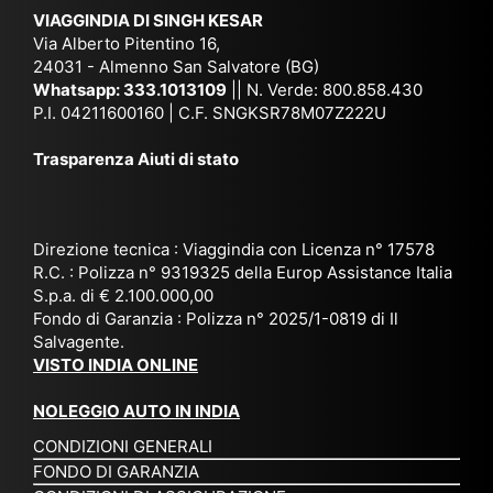
ich
,
na
. È
VIAGGINDIA DI SINGH KESAR
e
Bh
si
un'
Via Alberto Pitentino 16,
co
uta
(S
ag
24031 - Almenno San Salvatore (BG)
n
n,
ett
en
Whatsapp:
333.1013109
|| N. Verde: 800.858.430
via
Sri
em
P.I. 04211600160 | C.F. SNGKSR78M07Z222U
zia
ggi
La
br
affi
Trasparenza Aiuti di stato
o
nk
e
da
or
a,
20
bil
ga
Bir
25
e e
niz
ma
), è
il
Direzione tecnica : Viaggindia con Licenza n° 17578
zat
nia
sta
R.C. : Polizza n° 9319325 della Europ Assistance Italia
pr
S.p.a. di € 2.100.000,00
o
etc
ta
op
Fondo di Garanzia : Polizza n° 2025/1-0819 di Il
su
è
un’
rie
Salvagente.
mi
un
es
tar
VISTO INDIA ONLINE
su
o
pe
io
ra
str
rie
un
NOLEGGIO AUTO IN INDIA
pe
ao
nz
a
CONDIZIONI GENERALI
r
rdi
a
pe
FONDO DI GARANZIA
noi
na
ch
rs