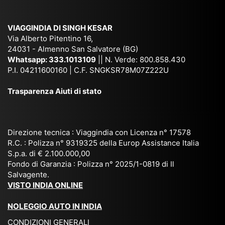
am
pal
ra
sar
ich
,
na
. È
VIAGGINDIA DI SINGH KESAR
e
Bh
si
un'
Via Alberto Pitentino 16,
co
uta
(S
ag
24031 - Almenno San Salvatore (BG)
n
n,
ett
en
Whatsapp:
333.1013109
|| N. Verde: 800.858.430
via
Sri
em
P.I. 04211600160 | C.F. SNGKSR78M07Z222U
zia
ggi
La
br
affi
Trasparenza Aiuti di stato
o
nk
e
da
or
a,
20
bil
ga
Bir
25
e e
niz
ma
), è
il
Direzione tecnica : Viaggindia con Licenza n° 17578
zat
nia
sta
R.C. : Polizza n° 9319325 della Europ Assistance Italia
pr
S.p.a. di € 2.100.000,00
o
etc
ta
op
Fondo di Garanzia : Polizza n° 2025/1-0819 di Il
su
è
un’
rie
Salvagente.
mi
un
es
tar
VISTO INDIA ONLINE
su
o
pe
io
ra
str
rie
un
NOLEGGIO AUTO IN INDIA
pe
ao
nz
a
CONDIZIONI GENERALI