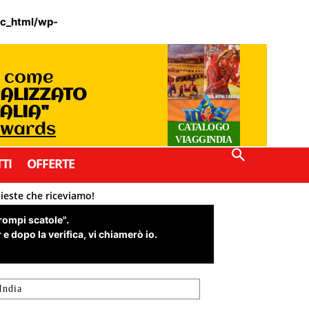
ic_html/wp-
o come
IALIZZATO
TALIA"
Awards
CATALOGO
VIAGGINDIA
TI
OFFERTE
hieste che riceviamo!
"rompi scatole".
e dopo la verifica, vi chiamerò io.
India