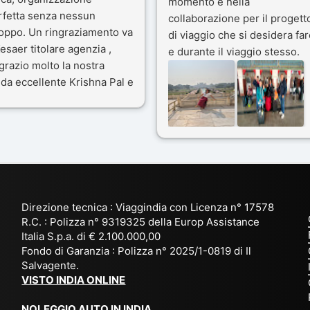
momento e nella
rfetta senza nessun
collaborazione per il progett
toppo. Un ringraziamento va
di viaggio che si desidera far
esaer titolare agenzia ,
e durante il viaggio stesso.
grazio molto la nostra
Siamo stati 3 settimane in
da eccellente Krishna Pal e
India a novembre 2025, 5
nostro bravissimo autista
amici e il viaggio alla scoper
ik. Viaggio che sarà’
del Rajasthan e Varanasi è
ficile per me dimenticare
stato bellissimo: grazie alla
 le bellezze viste . Vi
guida a nostra disposizione 
nsiglio questa agenzia
ai servizi dell' Agenzia con
trattamento super da 5 stelle
per la scelta degli Hotel.
Direzione tecnica : Viaggindia con Licenza n° 17578
Kesar il proprietario dell'
R.C. : Polizza n° 9319325 della Europ Assistance
Agenzia ci ha fatto sognare
Italia S.p.a. di € 2.100.000,00
prima di partire: molto
Fondo di Garanzia : Polizza n° 2025/1-0819 di Il
Salvagente.
empatico e gentile inviando
VISTO INDIA ONLINE
tutto
l' occorrente( dal visto, al
NOLEGGIO AUTO IN INDIA