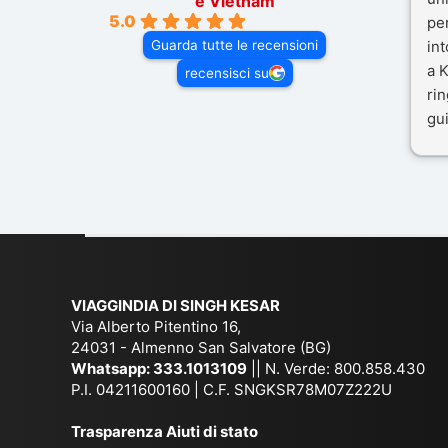
e Vietnam
5.0
pe
Guarda tutte le recensioni
in
a K
recensisci su
rin
gui
il 
Mal
dif
per
co
VIAGGINDIA DI SINGH KESAR
Via Alberto Pitentino 16,
24031 - Almenno San Salvatore (BG)
Whatsapp:
333.1013109
|| N. Verde: 800.858.430
P.I. 04211600160 | C.F. SNGKSR78M07Z222U
Trasparenza Aiuti di stato