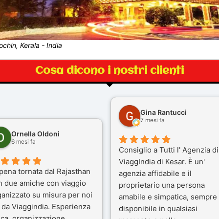
chin, Kerala - India
Cosa dicono i nostri clienti
Gina Rantucci
7 mesi fa
Ornella Oldoni
6 mesi fa
Consiglio a Tutti l' Agenzia di
ViaggIndia di Kesar. È un'
pena tornata dal Rajasthan
agenzia affidabile e il
n due amiche con viaggio
proprietario una persona
ganizzato su misura per noi
amabile e simpatica, sempre
 da Viaggindia. Esperienza
disponibile in qualsiasi
ica, organizzazione