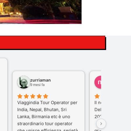
zurriaman
marco felisi
9 mesi fa
10 mesi fa
Viaggindia Tour Operator per
Il nostro viaggio i
India, Nepal, Bhutan, Sri
Delhi e Varanasi 
Lanka, Birmania etc è uno
2025), è stata un
straordinario tour operator
che porteremo ne
che unisce efficienza, serietà
gran parte del me