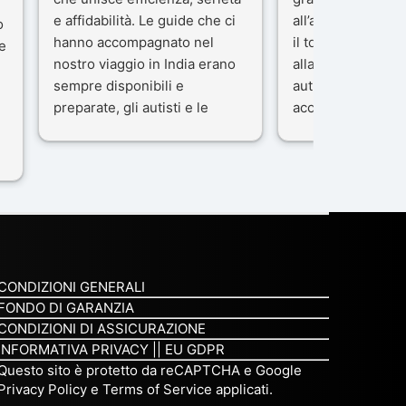
e affidabilità. Le guide che ci
all’agenzia che h
o
hanno accompagnato nel
il tour con cura e
e
nostro viaggio in India erano
alla nostra guida 
sempre disponibili e
autista che ci ha
preparate, gli autisti e le
accompagnati co
macchine di primo livello, gli
professionalità, g
ta
alberghi sempre molto
passione.
confortevoli. Kesar Singh è un
Ci siamo sentiti ac
organizzatore di altissimo
sicuro fin dal pri
e
livello e di grande
L’organizzazione 
disponibilità, pensa a tutto in
impeccabile: ogni
maniera efficiente anche nei
ben pensata, ogni
minimi particolari.
curato, e ogni m
CONDIZIONI GENERALI
Consigliatissimo!
qualcosa di speci
FONDO DI GARANZIA
non è stata solo 
CONDIZIONI DI ASSICURAZIONE
del territorio, ma
INFORMATIVA PRIVACY
||
EU GDPR
compagno e un a
Questo sito è protetto da reCAPTCHA e Google
Privacy Policy
e
Terms of Service
applicati.
viaggio prezioso,