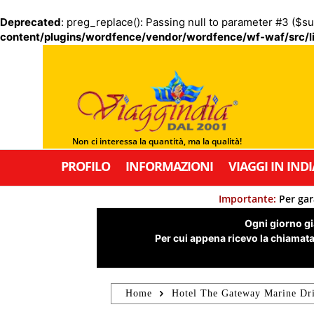
Deprecated
: preg_replace(): Passing null to parameter #3 ($su
content/plugins/wordfence/vendor/wordfence/wf-waf/src/li
Non ci interessa la quantità, ma la qualità!
PROFILO
INFORMAZIONI
VIAGGI IN INDI
Importante:
Per gar
Ogni giorno già
Per cui appena ricevo la chiamata,
Home
Hotel The Gateway Marine Dr