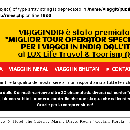
bject) of type array|string is deprecated in
/home/viaggit/publ
b/rules.php
on line
1896
VIAGGINDIA è stato premiat
"MIGLIOR TOUR OPERATOR SPEC
PER I VIAGGI IN INDIA DALL’I
al
LUX Life Travel & Tourism 
A
VIAGGI IN NEPAL
VIAGGI IN BHUTAN
► CONTAT
antire la qualità dei nostri servizi, non rispondiamo a tutte le ric
 dalle 8 di mattina ricevo oltre 20 chiamate da diversi callcenter 
 blocco subito il numero, controllo che non sia qualche callcenter 
Grazie per la comprensione!
ive
Hotel The Gateway Marine Drive, Kochi / Cochin, Kerala – 