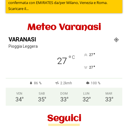
confermata con EMIRATES da/per Milano, Venezia e Roma.
Scaricare il...
Meteo Varanasi
VARANASI
Pioggia Leggera
°
27
°
C
27
°
27
86 %
2.2kmh
100 %
VEN
SAB
DOM
LUN
MAR
34
°
35
°
33
°
32
°
33
°
Seguici