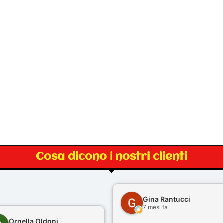
Cosa dicono i nostri clienti
Gina Rantucci
7 mesi fa
Ornella Oldoni