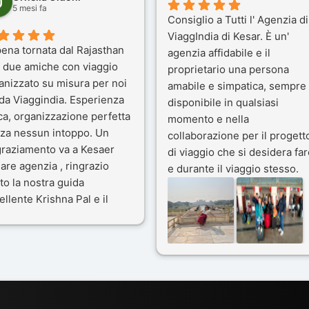
5 mesi fa
Consiglio a Tutti l' Agenzia di
ViaggIndia di Kesar. È un'
ena tornata dal Rajasthan
agenzia affidabile e il
 due amiche con viaggio
proprietario una persona
anizzato su misura per noi
amabile e simpatica, sempre
 da Viaggindia. Esperienza
disponibile in qualsiasi
ca, organizzazione perfetta
momento e nella
za nessun intoppo. Un
collaborazione per il progett
graziamento va a Kesaer
di viaggio che si desidera far
olare agenzia , ringrazio
e durante il viaggio stesso.
to la nostra guida
Siamo stati 3 settimane in
ellente Krishna Pal e il
India a novembre 2025, 5
tro bravissimo autista
amici e il viaggio alla scoper
ik. Viaggio che sarà’
del Rajasthan e Varanasi è
ficile per me dimenticare
stato bellissimo: grazie alla
le bellezze viste . Vi
guida a nostra disposizione 
siglio questa agenzia
ai servizi dell' Agenzia con
trattamento super da 5 stelle