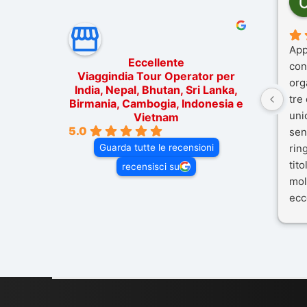
App
Eccellente
con
Viaggindia Tour Operator per
org
India, Nepal, Bhutan, Sri Lanka,
tre
Birmania, Cambogia, Indonesia e
uni
Vietnam
5.0
sen
Guarda tutte le recensioni
rin
tit
recensisci su
mol
ecc
nos
Mal
dif
per 
con