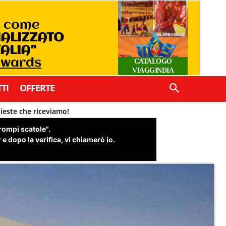
o come
IALIZZATO
TALIA"
 Awards
CATALOGO
VIAGGINDIA
TI
OFFERTE
hieste che riceviamo!
"rompi scatole".
e dopo la verifica, vi chiamerò io.