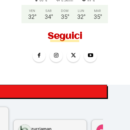
66 %
0.5kmh
99 %
VEN
SAB
DOM
LUN
MAR
32
°
34
°
35
°
32
°
35
°
Seguici
zurriaman
marco feli