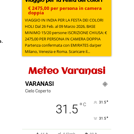
Viaggio per la Festa dei colori
€ 2475,00 per persona in camera
doppia
VIAGGIO IN INDIA PER LA FESTA DEI COLORI
HOLI Dal 26 Feb. al 09 Marzo 2026, BASE
MINIMO 15/20 persone ISCRIZIONE CHIUSA: €
2475,00 PER PERSONA IN CAMERA DOPPIA
p.
Partenza confermata con EMIRATES da/per
Milano, Venezia e Roma. Scaricare il...
Meteo Varanasi
VARANASI
Cielo Coperto
°
31.5
°
C
31.5
°
31.5