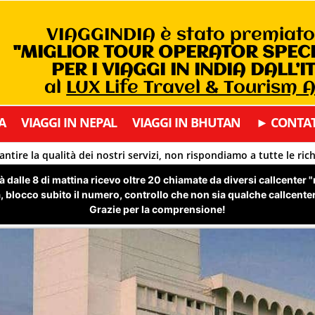
VIAGGINDIA è stato premiat
"MIGLIOR TOUR OPERATOR SPEC
PER I VIAGGI IN INDIA DALL’I
al
LUX Life Travel & Tourism
A
VIAGGI IN NEPAL
VIAGGI IN BHUTAN
► CONTAT
antire la qualità dei nostri servizi, non rispondiamo a tutte le ric
 dalle 8 di mattina ricevo oltre 20 chiamate da diversi callcenter 
 blocco subito il numero, controllo che non sia qualche callcenter 
Grazie per la comprensione!