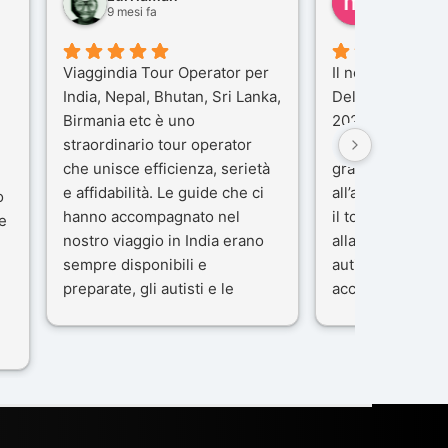
9 mesi fa
10 mesi fa
Viaggindia Tour Operator per
Il nostro viaggio 
India, Nepal, Bhutan, Sri Lanka,
Delhi e Varanas
Birmania etc è uno
2025), è stata u
straordinario tour operator
che porteremo n
che unisce efficienza, serietà
gran parte del m
e affidabilità. Le guide che ci
all’agenzia che 
o
hanno accompagnato nel
il tour con cura 
e
nostro viaggio in India erano
alla nostra guida
sempre disponibili e
autista che ci h
preparate, gli autisti e le
accompagnati c
macchine di primo livello, gli
professionalità,
ta
alberghi sempre molto
passione.
confortevoli. Kesar Singh è un
Ci siamo sentiti 
organizzatore di altissimo
sicuro fin dal pr
e
livello e di grande
L’organizzazione
disponibilità, pensa a tutto in
impeccabile: ogn