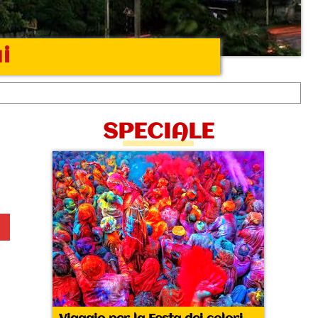
i
SPECIALE
a