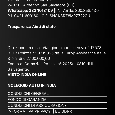
co
uta
(S
ag
24031 - Almenno San Salvatore (BG)
n
n,
ett
en
Whatsapp:
333.1013109
|| N. Verde: 800.858.430
via
Sri
em
P.I. 04211600160 | C.F. SNGKSR78M07Z222U
zia
ggi
La
br
affi
Trasparenza Aiuti di stato
o
nk
e
da
or
a,
20
bil
ga
Bir
25
e e
niz
ma
), è
il
Direzione tecnica : Viaggindia con Licenza n° 17578
zat
nia
sta
R.C. : Polizza n° 9319325 della Europ Assistance Italia
pr
S.p.a. di € 2.100.000,00
o
etc
ta
op
Fondo di Garanzia : Polizza n° 2025/1-0819 di Il
su
è
un’
rie
Salvagente.
mi
un
es
tar
VISTO INDIA ONLINE
su
o
pe
io
ra
str
rie
un
NOLEGGIO AUTO IN INDIA
pe
ao
nz
a
CONDIZIONI GENERALI
r
rdi
a
pe
FONDO DI GARANZIA
noi
na
ch
rs
CONDIZIONI DI ASSICURAZIONE
tre
rio
e
on
INFORMATIVA PRIVACY
||
EU GDPR
da
to
po
a