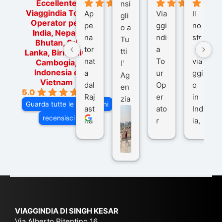
Eccellente
nsi
Viaggindia Tour
Ap
Via
Il
gli
Operator per
pe
ggi
no
o a
India, Nepal,
na
ndi
str
Tu
Bhutan, Sri
tor
a
o
tti
Lanka, Birmania,
nat
To
via
Cambogia,
l'
Indonesia e
a
ur
ggi
Ag
Vietnam
dal
Op
o
en
5.0
Raj
er
in
zia
Guarda tutte le recensioni
ast
ato
Ind
di
recensisci su
ha
r
ia,
Via
n
pe
tra
ggI
co
r
De
ndi
n
Ind
lhi
a
du
ia,
e
di
e
Ne
Va
Ke
am
pal
ra
sar
ich
,
na
. È
VIAGGINDIA DI SINGH KESAR
e
Bh
si
un'
Via Alberto Pitentino 16,