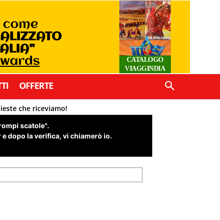
o come
IALIZZATO
TALIA"
Awards
CATALOGO
VIAGGINDIA
TI
OFFERTE
hieste che riceviamo!
"rompi scatole".
e dopo la verifica, vi chiamerò io.