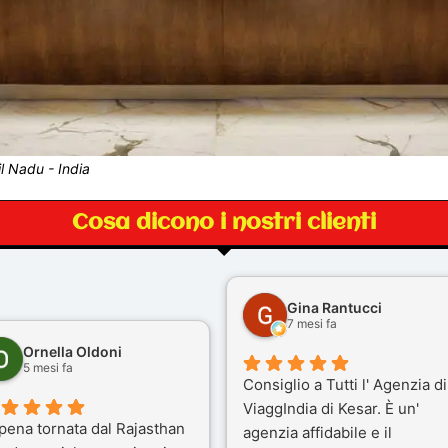
l Nadu - India
Cosa dicono i nostri clienti
Gina Rantucci
7 mesi fa
Ornella Oldoni
5 mesi fa
Consiglio a Tutti l' Agenzia di
ViaggIndia di Kesar. È un'
pena tornata dal Rajasthan
agenzia affidabile e il