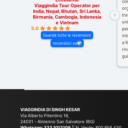
co
Viaggindia Tour Operator per
or
India, Nepal, Bhutan, Sri Lanka,
tre
Birmania, Cambogia, Indonesia
un
e Vietnam
5.0
pe
Guarda tutte le recensioni
in
a K
recensisci su
rin
gui
il 
Mal
dif
per
co
VIAGGINDIA DI SINGH KESAR
Via Alberto Pitentino 16,
24031 - Almenno San Salvatore (BG)
Whatsapp:
333.1013109
|| N. Verde: 800.858.430