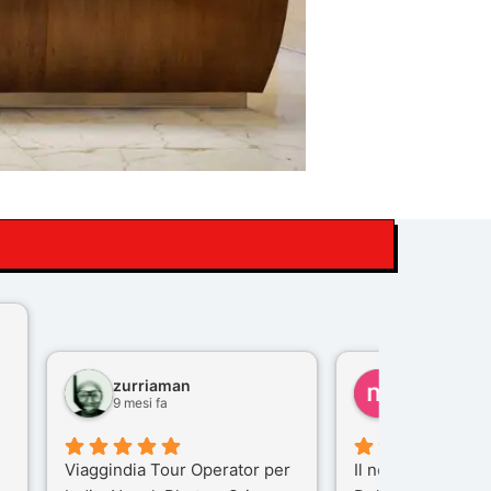
zurriaman
marco felisi
9 mesi fa
10 mesi fa
Viaggindia Tour Operator per
Il nostro viaggio i