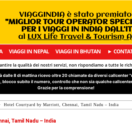
VIAGGINDIA è stato premiat
"MIGLIOR TOUR OPERATOR SPEC
PER I VIAGGI IN INDIA DALL’I
al
LUX Life Travel & Tourism 
A
VIAGGI IN NEPAL
VIAGGI IN BHUTAN
► CONTAT
antire la qualità dei nostri servizi, non rispondiamo a tutte le ric
 dalle 8 di mattina ricevo oltre 20 chiamate da diversi callcenter 
 blocco subito il numero, controllo che non sia qualche callcenter 
Grazie per la comprensione!
Hotel Courtyard by Marriott, Chennai, Tamil Nadu – India
nai, Tamil Nadu – India