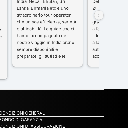
India, Nepal, Bhutan, Sri
Delhi e Varanasi 
Lanka, Birmania etc è uno
2025), è stata un
straordinario tour operator
che porteremo ne
che unisce efficienza, serietà
gran parte del me
e affidabilità. Le guide che ci
all’agenzia che h
o
hanno accompagnato nel
il tour con cura e
e
nostro viaggio in India erano
alla nostra guida 
sempre disponibili e
autista che ci ha
preparate, gli autisti e le
accompagnati co
macchine di primo livello, gli
professionalità, g
ta
alberghi sempre molto
passione.
confortevoli. Kesar Singh è un
Ci siamo sentiti ac
organizzatore di altissimo
sicuro fin dal pri
e
livello e di grande
L’organizzazione 
disponibilità, pensa a tutto in
impeccabile: ogni
maniera efficiente anche nei
ben pensata, ogni
minimi particolari.
curato, e ogni m
CONDIZIONI GENERALI
Consigliatissimo!
qualcosa di speci
FONDO DI GARANZIA
non è stata solo 
CONDIZIONI DI ASSICURAZIONE