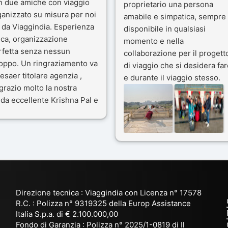
n due amiche con viaggio
proprietario una persona
ganizzato su misura per noi
amabile e simpatica, sempre
 da Viaggindia. Esperienza
disponibile in qualsiasi
ica, organizzazione
momento e nella
rfetta senza nessun
collaborazione per il progett
toppo. Un ringraziamento va
di viaggio che si desidera far
esaer titolare agenzia ,
e durante il viaggio stesso.
grazio molto la nostra
Siamo stati 3 settimane in
da eccellente Krishna Pal e
India a novembre 2025, 5
nostro bravissimo autista
amici e il viaggio alla scoper
ik. Viaggio che sarà’
del Rajasthan e Varanasi è
ficile per me dimenticare
stato bellissimo: grazie alla
 le bellezze viste . Vi
guida a nostra disposizione 
nsiglio questa agenzia
ai servizi dell' Agenzia con
trattamento super da 5 stelle
per la scelta degli Hotel.
Direzione tecnica : Viaggindia con Licenza n° 17578
Kesar il proprietario dell'
R.C. : Polizza n° 9319325 della Europ Assistance
Agenzia ci ha fatto sognare
Italia S.p.a. di € 2.100.000,00
prima di partire: molto
Fondo di Garanzia : Polizza n° 2025/1-0819 di Il