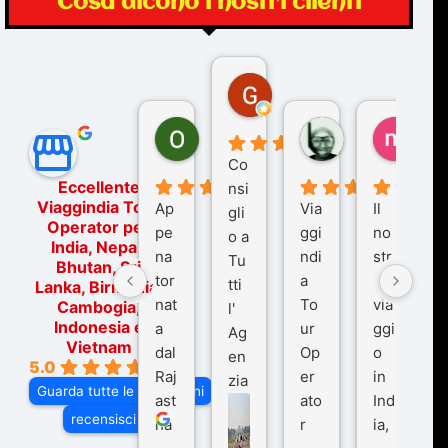
Cosa dicono i nostri clienti
Gina Rantucci
7 mesi fa
Ornella Oldoni
zurriaman
marc
6 mesi fa
9 mesi fa
10 me
Co
Eccellente
nsi
Viaggindia Tour
Ap
Via
Il
gli
Operator per
pe
ggi
no
o a
India, Nepal,
na
ndi
str
Tu
Bhutan, Sri
tor
a
o
tti
Lanka, Birmania,
nat
To
via
Cambogia,
l'
Indonesia e
a
ur
ggi
Ag
Vietnam
dal
Op
o
en
5.0
Raj
er
in
zia
Guarda tutte le recensioni
ast
ato
Ind
di
recensisci su
ha
r
ia,
Via