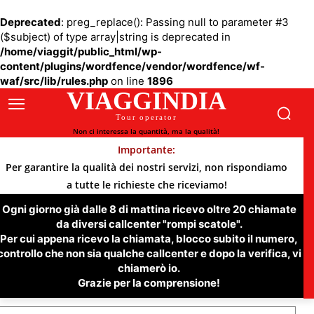
Deprecated
: preg_replace(): Passing null to parameter #3
($subject) of type array|string is deprecated in
/home/viaggit/public_html/wp-
content/plugins/wordfence/vendor/wordfence/wf-
waf/src/lib/rules.php
on line
1896
VIAGGINDIA
Tour operator
Non ci interessa la quantità, ma la qualità!
Importante:
Per garantire la qualità dei nostri servizi, non rispondiamo
a tutte le richieste che riceviamo!
Ogni giorno già dalle 8 di mattina ricevo oltre 20 chiamate
da diversi callcenter "rompi scatole".
Per cui appena ricevo la chiamata, blocco subito il numero,
controllo che non sia qualche callcenter e dopo la verifica, vi
chiamerò io.
Grazie per la comprensione!