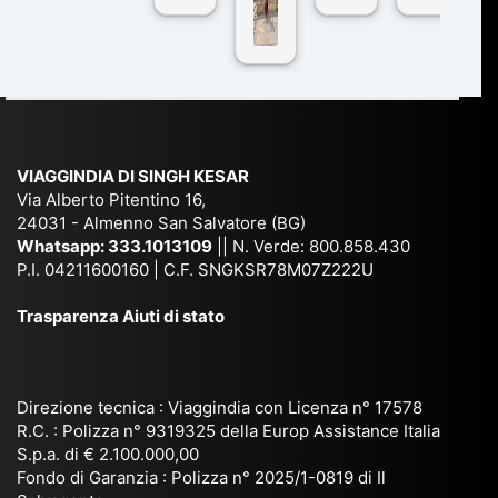
n
pe
tra
ggI
co
r
De
ndi
n
Ind
lhi
a
du
ia,
e
di
e
Ne
Va
Ke
am
pal
ra
sar
ich
,
na
. È
VIAGGINDIA DI SINGH KESAR
e
Bh
si
un'
Via Alberto Pitentino 16,
co
uta
(S
ag
24031 - Almenno San Salvatore (BG)
n
n,
ett
en
Whatsapp:
333.1013109
|| N. Verde: 800.858.430
via
Sri
em
P.I. 04211600160 | C.F. SNGKSR78M07Z222U
zia
ggi
La
br
affi
Trasparenza Aiuti di stato
o
nk
e
da
or
a,
20
bil
ga
Bir
25
e e
niz
ma
), è
il
Direzione tecnica : Viaggindia con Licenza n° 17578
zat
nia
sta
R.C. : Polizza n° 9319325 della Europ Assistance Italia
pr
S.p.a. di € 2.100.000,00
o
etc
ta
op
Fondo di Garanzia : Polizza n° 2025/1-0819 di Il
su
è
un’
rie