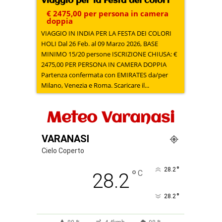
Viaggio per la Festa dei colori
€ 2475,00 per persona in camera
doppia
VIAGGIO IN INDIA PER LA FESTA DEI COLORI
HOLI Dal 26 Feb. al 09 Marzo 2026, BASE
MINIMO 15/20 persone ISCRIZIONE CHIUSA: €
2475,00 PER PERSONA IN CAMERA DOPPIA
Partenza confermata con EMIRATES da/per
Milano, Venezia e Roma. Scaricare il...
Meteo Varanasi
VARANASI
Cielo Coperto
°
28.2
°
C
28.2
°
28.2