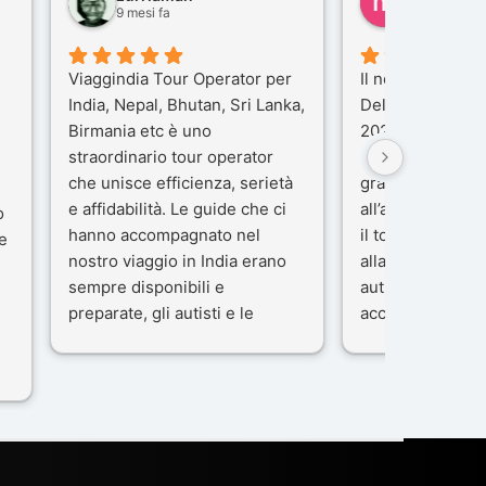
9 mesi fa
10 mesi fa
Viaggindia Tour Operator per
Il nostro viaggio 
India, Nepal, Bhutan, Sri Lanka,
Delhi e Varanas
Birmania etc è uno
2025), è stata u
straordinario tour operator
che porteremo n
che unisce efficienza, serietà
gran parte del m
e affidabilità. Le guide che ci
all’agenzia che 
o
hanno accompagnato nel
il tour con cura 
e
nostro viaggio in India erano
alla nostra guida
sempre disponibili e
autista che ci h
preparate, gli autisti e le
accompagnati c
macchine di primo livello, gli
professionalità,
ta
alberghi sempre molto
passione.
confortevoli. Kesar Singh è un
Ci siamo sentiti 
organizzatore di altissimo
sicuro fin dal pr
e
livello e di grande
L’organizzazione
disponibilità, pensa a tutto in
impeccabile: ogn