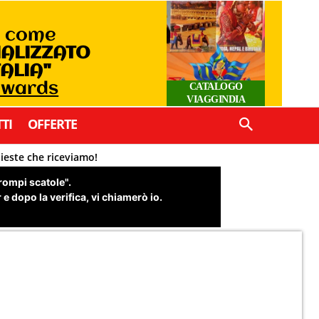
o come
IALIZZATO
TALIA"
 Awards
CATALOGO
VIAGGINDIA
TI
OFFERTE
hieste che riceviamo!
"rompi scatole".
e dopo la verifica, vi chiamerò io.