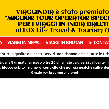
VIAGGINDIA è stato premiat
"MIGLIOR TOUR OPERATOR SPEC
PER I VIAGGI IN INDIA DALL’I
al
LUX Life Travel & Tourism
A
VIAGGI IN NEPAL
VIAGGI IN BHUTAN
► CONTAT
antire la qualità dei nostri servizi, non rispondiamo a tutte le ric
 dalle 8 di mattina ricevo oltre 20 chiamate da diversi callcenter 
 blocco subito il numero, controllo che non sia qualche callcenter 
Grazie per la comprensione!