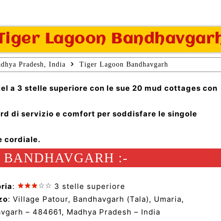
Tiger Lagoon Bandhavgar
dhya Pradesh, India
Tiger Lagoon Bandhavgarh
l a 3 stelle superiore con le sue 20 mud cottages con
d di servizio e comfort per soddisfare le singole
e cordiale.
- BANDHAVGARH :-
ria
:
3 stelle superiore
zo
: Village Patour, Bandhavgarh (Tala), Umaria,
vgarh – 484661, Madhya Pradesh – India