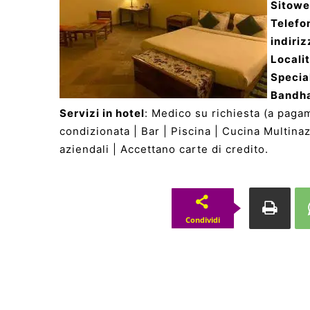
Sitow
Telefo
indiriz
Locali
Special
Bandh
Servizi in hotel
: Medico su richiesta (a pagam
condizionata | Bar | Piscina | Cucina Multina
aziendali | Accettano carte di credito.
Condividi