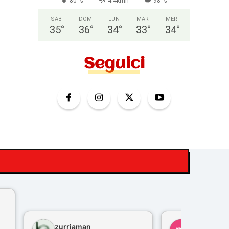
80 %
4.4kmh
98 %
SAB
DOM
LUN
MAR
MER
35
°
36
°
34
°
33
°
34
°
Seguici
zurriaman
marco feli