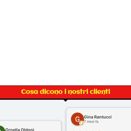
Cosa dicono i nostri clienti
Gina Rantucci
7 mesi fa
Ornella Oldoni