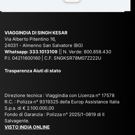
a
du
ia,
e
di
e
Ne
Va
Ke
am
pal
ra
sar
ich
,
na
. È
VIAGGINDIA DI SINGH KESAR
e
Bh
si
un'
Via Alberto Pitentino 16,
co
uta
(S
ag
24031 - Almenno San Salvatore (BG)
n
n,
ett
en
Whatsapp:
333.1013109
|| N. Verde: 800.858.430
via
Sri
em
P.I. 04211600160 | C.F. SNGKSR78M07Z222U
zia
ggi
La
br
affi
Trasparenza Aiuti di stato
o
nk
e
da
or
a,
20
bil
ga
Bir
25
e e
niz
ma
), è
il
Direzione tecnica : Viaggindia con Licenza n° 17578
zat
nia
sta
R.C. : Polizza n° 9319325 della Europ Assistance Italia
pr
S.p.a. di € 2.100.000,00
o
etc
ta
op
Fondo di Garanzia : Polizza n° 2025/1-0819 di Il
su
è
un’
rie
Salvagente.
mi
un
es
tar
VISTO INDIA ONLINE
su
o
pe
io