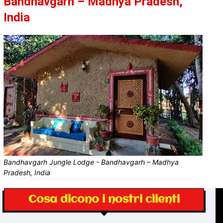
Bandhavgarh – Madhya Pradesh,
India
Bandhavgarh Jungle Lodge - Bandhavgarh – Madhya
Pradesh, India
Cosa dicono i nostri clienti