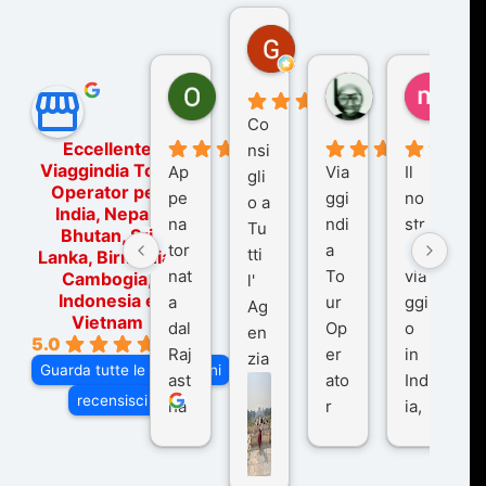
Gina Rantucci
7 mesi fa
Ornella Oldoni
zurriaman
marc
6 mesi fa
9 mesi fa
10 me
Co
Eccellente
nsi
Viaggindia Tour
Ap
Via
Il
gli
Operator per
pe
ggi
no
o a
India, Nepal,
na
ndi
str
Tu
Bhutan, Sri
tor
a
o
tti
Lanka, Birmania,
nat
To
via
Cambogia,
l'
Indonesia e
a
ur
ggi
Ag
Vietnam
dal
Op
o
en
5.0
Raj
er
in
zia
Guarda tutte le recensioni
ast
ato
Ind
di
recensisci su
ha
r
ia,
Via
n
pe
tra
ggI
co
r
De
ndi
n
Ind
lhi