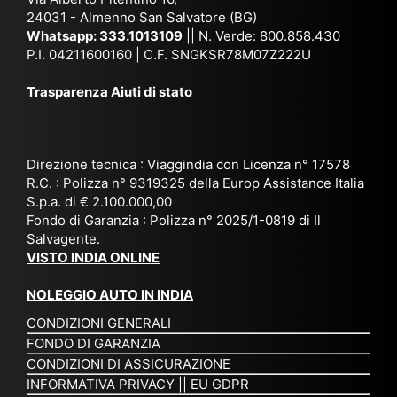
co
uta
(S
ag
24031 - Almenno San Salvatore (BG)
n
n,
ett
en
Whatsapp:
333.1013109
|| N. Verde: 800.858.430
via
Sri
em
P.I. 04211600160 | C.F. SNGKSR78M07Z222U
zia
ggi
La
br
affi
Trasparenza Aiuti di stato
o
nk
e
da
or
a,
20
bil
ga
Bir
25
e e
niz
ma
), è
il
Direzione tecnica : Viaggindia con Licenza n° 17578
zat
nia
sta
R.C. : Polizza n° 9319325 della Europ Assistance Italia
pr
S.p.a. di € 2.100.000,00
o
etc
ta
op
Fondo di Garanzia : Polizza n° 2025/1-0819 di Il
su
è
un’
rie
Salvagente.
mi
un
es
tar
VISTO INDIA ONLINE
su
o
pe
io
ra
str
rie
un
NOLEGGIO AUTO IN INDIA
pe
ao
nz
a
CONDIZIONI GENERALI
r
rdi
a
pe
FONDO DI GARANZIA
noi
na
ch
rs
CONDIZIONI DI ASSICURAZIONE
tre
rio
e
on
INFORMATIVA PRIVACY
||
EU GDPR
da
to
po
a