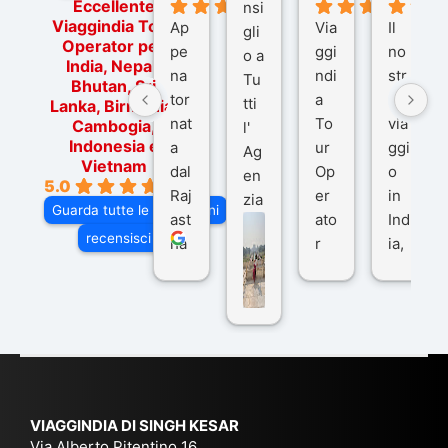
Eccellente
nsi
Viaggindia Tour
Ap
Via
Il
gli
Operator per
pe
ggi
no
o a
India, Nepal,
na
ndi
str
Tu
Bhutan, Sri
tor
a
o
tti
Lanka, Birmania,
nat
To
via
Cambogia,
l'
Indonesia e
a
ur
ggi
Ag
Vietnam
dal
Op
o
en
5.0
Raj
er
in
zia
Guarda tutte le recensioni
ast
ato
Ind
di
recensisci su
ha
r
ia,
Via
n
pe
tra
ggI
co
r
De
ndi
n
Ind
lhi
a
du
ia,
e
di
e
Ne
Va
Ke
am
pal
ra
sar
ich
,
na
. È
VIAGGINDIA DI SINGH KESAR
e
Bh
si
un'
Via Alberto Pitentino 16,