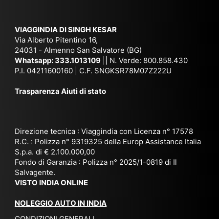
Ke
am
pal
ra
sar
ich
,
na
. È
VIAGGINDIA DI SINGH KESAR
e
Bh
si
un'
Via Alberto Pitentino 16,
co
uta
(S
ag
24031 - Almenno San Salvatore (BG)
n
n,
ett
en
Whatsapp:
333.1013109
|| N. Verde: 800.858.430
via
Sri
em
P.I. 04211600160 | C.F. SNGKSR78M07Z222U
zia
ggi
La
br
affi
Trasparenza Aiuti di stato
o
nk
e
da
or
a,
20
bil
ga
Bir
25
e e
niz
ma
), è
il
Direzione tecnica : Viaggindia con Licenza n° 17578
zat
nia
sta
R.C. : Polizza n° 9319325 della Europ Assistance Italia
pr
S.p.a. di € 2.100.000,00
o
etc
ta
op
Fondo di Garanzia : Polizza n° 2025/1-0819 di Il
su
è
un’
rie
Salvagente.
mi
un
es
tar
VISTO INDIA ONLINE
su
o
pe
io
ra
str
rie
un
NOLEGGIO AUTO IN INDIA
pe
ao
nz
a
CONDIZIONI GENERALI