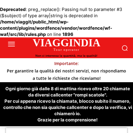
Deprecated
: preg_replace(): Passing null to parameter #3
($subject) of type array|string is deprecated in
/home/viaggit/public_html/wp-
content/plugins/wordfence/vendor/wordfence/wf-
waf/src/lib/rules.php
on line
1896
VIAGGINDIA
Tour operator
Non ci interessa la quantità, ma la qualità!
Importante:
Per garantire la qualità dei nostri servizi, non rispondiamo
a tutte le richieste che riceviamo!
Ogni giorno già dalle 8 di mattina ricevo oltre 20 chiamate
da diversi callcenter "rompi scatole".
Per cui appena ricevo la chiamata, blocco subito il numero,
controllo che non sia qualche callcenter e dopo la verifica, vi
chiamerò io.
Grazie per la comprensione!