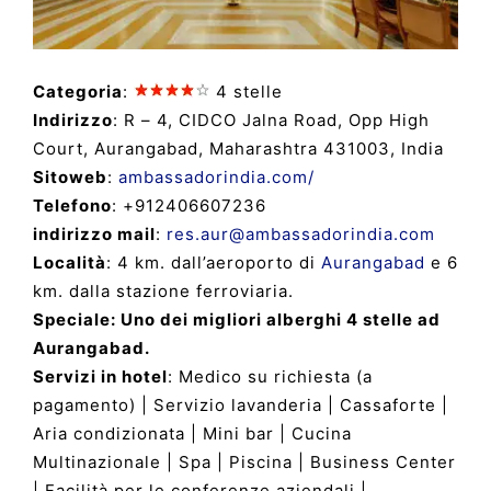
Categoria
:
4 stelle
Indirizzo
: R – 4, CIDCO Jalna Road, Opp High
Court, Aurangabad, Maharashtra 431003, India
Sitoweb
:
ambassadorindia.com/
Telefono
: +912406607236
indirizzo mail
:
res.aur@ambassadorindia.com
Località
: 4 km. dall’aeroporto di
Aurangabad
e 6
km. dalla stazione ferroviaria.
Speciale: Uno dei migliori alberghi 4 stelle ad
Aurangabad.
Servizi in hotel
: Medico su richiesta (a
pagamento) | Servizio lavanderia | Cassaforte |
Aria condizionata | Mini bar | Cucina
Multinazionale | Spa | Piscina | Business Center
| Facilità per le conferenze aziendali |