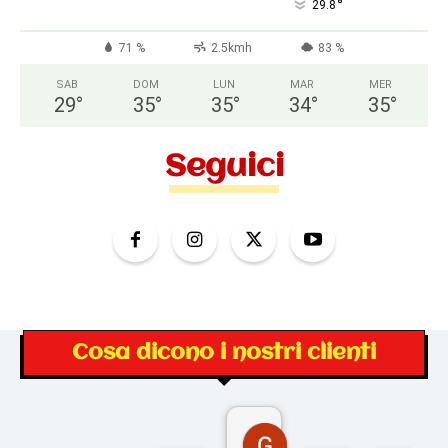
°
29.8
71 %
2.5kmh
83 %
SAB
DOM
LUN
MAR
MER
29
°
35
°
35
°
34
°
35
°
Seguici
Cosa dicono i nostri clienti
Gina Rantucci