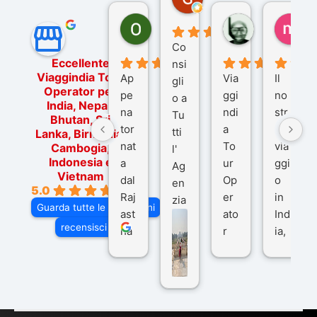
7 mesi fa
Ornella Oldoni
zurriaman
ma
6 mesi fa
9 mesi fa
10
Co
Eccellente
nsi
Viaggindia Tour
Ap
Via
Il
gli
Operator per
pe
ggi
no
o a
India, Nepal,
na
ndi
str
Tu
Bhutan, Sri
tor
a
o
tti
Lanka, Birmania,
nat
To
via
Cambogia,
l'
Indonesia e
a
ur
ggi
Ag
Vietnam
dal
Op
o
en
5.0
Raj
er
in
zia
Guarda tutte le recensioni
ast
ato
Ind
di
recensisci su
ha
r
ia,
Via
n
pe
tra
ggI
co
r
De
ndi
n
Ind
lhi
a
du
ia,
e
di
e
Ne
Va