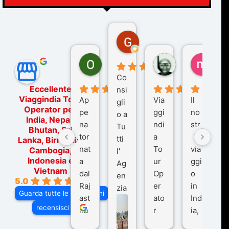
Gina Rantucci
7 mesi fa
Ornella Oldoni
zurriaman
marc
6 mesi fa
9 mesi fa
10 me
Co
Eccellente
nsi
Viaggindia Tour
Ap
Via
Il
gli
Operator per
pe
ggi
no
o a
India, Nepal,
na
ndi
str
Tu
Bhutan, Sri
tor
a
o
tti
Lanka, Birmania,
nat
To
via
Cambogia,
l'
Indonesia e
a
ur
ggi
Ag
Vietnam
dal
Op
o
en
5.0
Raj
er
in
zia
Guarda tutte le recensioni
ast
ato
Ind
di
recensisci su
ha
r
ia,
Via
n
pe
tra
ggI