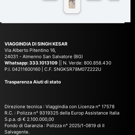
co
r
De
ndi
n
Ind
lhi
a
du
ia,
e
di
e
Ne
Va
Ke
am
pal
ra
sar
ich
,
na
. È
VIAGGINDIA DI SINGH KESAR
e
Bh
si
un'
Via Alberto Pitentino 16,
co
uta
(S
ag
24031 - Almenno San Salvatore (BG)
n
n,
ett
en
Whatsapp:
333.1013109
|| N. Verde: 800.858.430
via
Sri
em
P.I. 04211600160 | C.F. SNGKSR78M07Z222U
zia
ggi
La
br
affi
Trasparenza Aiuti di stato
o
nk
e
da
or
a,
20
bil
ga
Bir
25
e e
niz
ma
), è
il
Direzione tecnica : Viaggindia con Licenza n° 17578
zat
nia
sta
R.C. : Polizza n° 9319325 della Europ Assistance Italia
pr
S.p.a. di € 2.100.000,00
o
etc
ta
op
Fondo di Garanzia : Polizza n° 2025/1-0819 di Il
su
è
un’
rie
Salvagente.
mi
un
es
tar