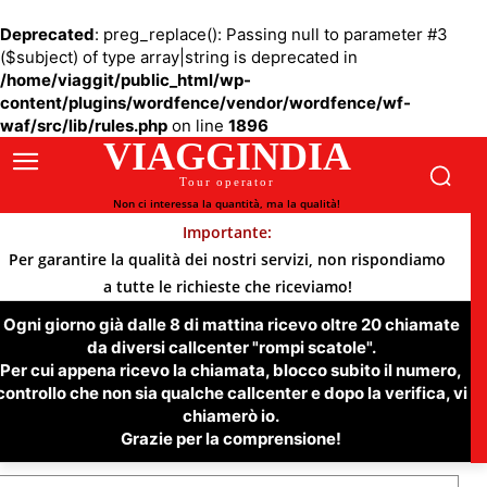
Deprecated
: preg_replace(): Passing null to parameter #3
($subject) of type array|string is deprecated in
/home/viaggit/public_html/wp-
content/plugins/wordfence/vendor/wordfence/wf-
waf/src/lib/rules.php
on line
1896
VIAGGINDIA
Tour operator
Non ci interessa la quantità, ma la qualità!
Importante:
Per garantire la qualità dei nostri servizi, non rispondiamo
a tutte le richieste che riceviamo!
Ogni giorno già dalle 8 di mattina ricevo oltre 20 chiamate
da diversi callcenter "rompi scatole".
Per cui appena ricevo la chiamata, blocco subito il numero,
controllo che non sia qualche callcenter e dopo la verifica, vi
chiamerò io.
Grazie per la comprensione!