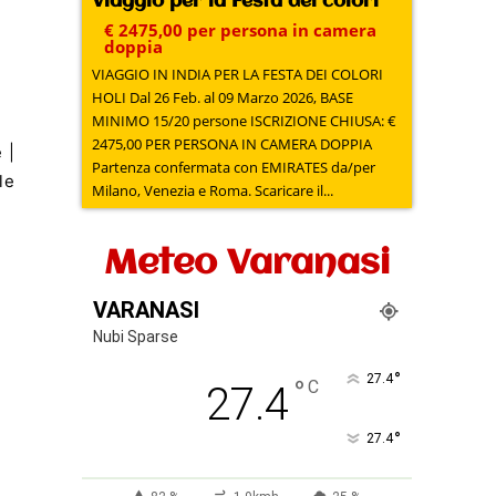
Viaggio per la Festa dei colori
€ 2475,00 per persona in camera
doppia
VIAGGIO IN INDIA PER LA FESTA DEI COLORI
HOLI Dal 26 Feb. al 09 Marzo 2026, BASE
MINIMO 15/20 persone ISCRIZIONE CHIUSA: €
2475,00 PER PERSONA IN CAMERA DOPPIA
 |
Partenza confermata con EMIRATES da/per
le
Milano, Venezia e Roma. Scaricare il...
Meteo Varanasi
VARANASI
Nubi Sparse
°
27.4
°
C
27.4
°
27.4