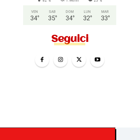
82 %
1.9kmh
25 %
VEN
SAB
DOM
LUN
MAR
34
°
35
°
34
°
32
°
33
°
Seguici