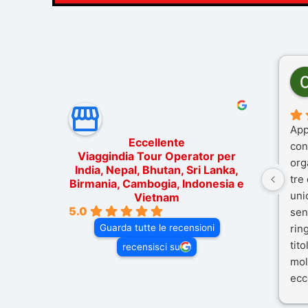
App
Eccellente
con
Viaggindia Tour Operator per
org
India, Nepal, Bhutan, Sri Lanka,
tre
Birmania, Cambogia, Indonesia e
uni
Vietnam
5.0
sen
Guarda tutte le recensioni
rin
tit
recensisci su
mol
ecc
nos