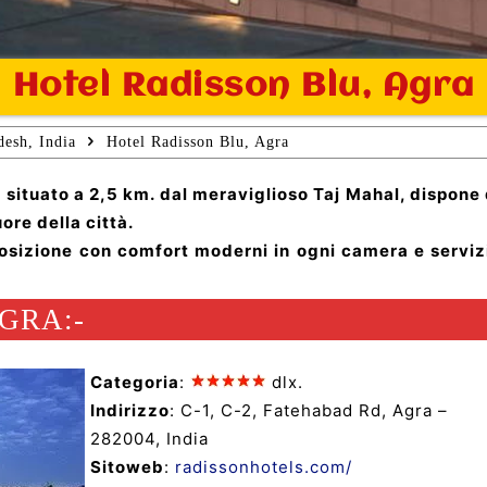
Hotel Radisson Blu, Agra
desh, India
Hotel Radisson Blu, Agra
, situato a 2,5 km. dal meraviglioso Taj Mahal, dispone 
ore della città.
osizione con comfort moderni in ogni camera e serviz
GRA:-
Categoria
:
dlx.
Indirizzo
: C-1, C-2, Fatehabad Rd, Agra –
282004, India
Sitoweb
:
radissonhotels.com/