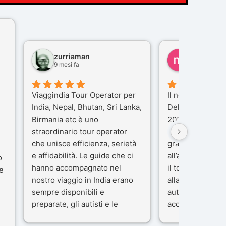
zurriaman
marco feli
9 mesi fa
10 mesi fa
Viaggindia Tour Operator per
Il nostro viaggio 
India, Nepal, Bhutan, Sri Lanka,
Delhi e Varanas
Birmania etc è uno
2025), è stata u
straordinario tour operator
che porteremo n
che unisce efficienza, serietà
gran parte del m
e affidabilità. Le guide che ci
all’agenzia che 
o
hanno accompagnato nel
il tour con cura 
e
nostro viaggio in India erano
alla nostra guida
sempre disponibili e
autista che ci h
preparate, gli autisti e le
accompagnati c
macchine di primo livello, gli
professionalità,
ta