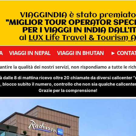
VIAGGINDIA è stato premiat
"MIGLIOR TOUR OPERATOR SPEC
PER I VIAGGI IN INDIA DALL’I
al
LUX Life Travel & Tourism
A
VIAGGI IN NEPAL
VIAGGI IN BHUTAN
► CONTAT
antire la qualità dei nostri servizi, non rispondiamo a tutte le ric
 dalle 8 di mattina ricevo oltre 20 chiamate da diversi callcenter 
 blocco subito il numero, controllo che non sia qualche callcenter 
Grazie per la comprensione!