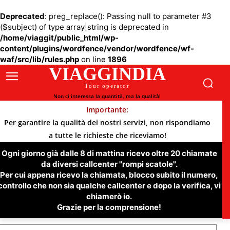
Deprecated
: preg_replace(): Passing null to parameter #3
($subject) of type array|string is deprecated in
/home/viaggit/public_html/wp-
content/plugins/wordfence/vendor/wordfence/wf-
waf/src/lib/rules.php
on line
1896
VIAGGINDIA
Tour operator
Non ci interessa la quantità, ma la qualità!
Importante:
Per garantire la qualità dei nostri servizi, non rispondiamo
a tutte le richieste che riceviamo!
Ogni giorno già dalle 8 di mattina ricevo oltre 20 chiamate
da diversi callcenter "rompi scatole".
Per cui appena ricevo la chiamata, blocco subito il numero,
controllo che non sia qualche callcenter e dopo la verifica, vi
chiamerò io.
Grazie per la comprensione!