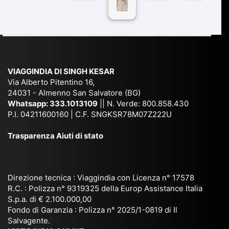
co
r
De
ndi
n
Ind
lhi
a
du
ia,
e
di
e
Ne
Va
Ke
am
pal
ra
sar
ich
,
na
. È
VIAGGINDIA DI SINGH KESAR
e
Bh
si
un'
Via Alberto Pitentino 16,
co
uta
(S
ag
24031 - Almenno San Salvatore (BG)
n
n,
ett
en
Whatsapp:
333.1013109
|| N. Verde: 800.858.430
via
Sri
em
P.I. 04211600160 | C.F. SNGKSR78M07Z222U
zia
ggi
La
br
affi
Trasparenza Aiuti di stato
o
nk
e
da
or
a,
20
bil
ga
Bir
25
e e
niz
ma
), è
il
Direzione tecnica : Viaggindia con Licenza n° 17578
zat
nia
sta
R.C. : Polizza n° 9319325 della Europ Assistance Italia
pr
S.p.a. di € 2.100.000,00
o
etc
ta
op
Fondo di Garanzia : Polizza n° 2025/1-0819 di Il
su
è
un’
rie
Salvagente.
mi
un
es
tar