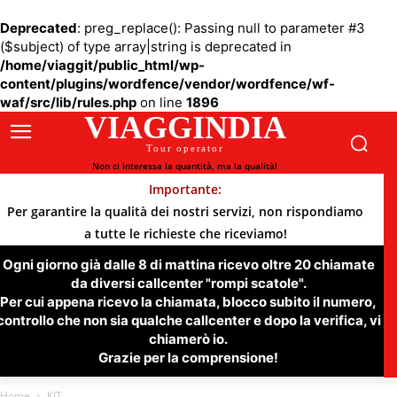
Deprecated
: preg_replace(): Passing null to parameter #3
($subject) of type array|string is deprecated in
/home/viaggit/public_html/wp-
content/plugins/wordfence/vendor/wordfence/wf-
waf/src/lib/rules.php
on line
1896
VIAGGINDIA
Tour operator
Non ci interessa la quantità, ma la qualità!
Importante:
Per garantire la qualità dei nostri servizi, non rispondiamo
a tutte le richieste che riceviamo!
Ogni giorno già dalle 8 di mattina ricevo oltre 20 chiamate
da diversi callcenter "rompi scatole".
Per cui appena ricevo la chiamata, blocco subito il numero,
controllo che non sia qualche callcenter e dopo la verifica, vi
chiamerò io.
Grazie per la comprensione!
Home
KIT