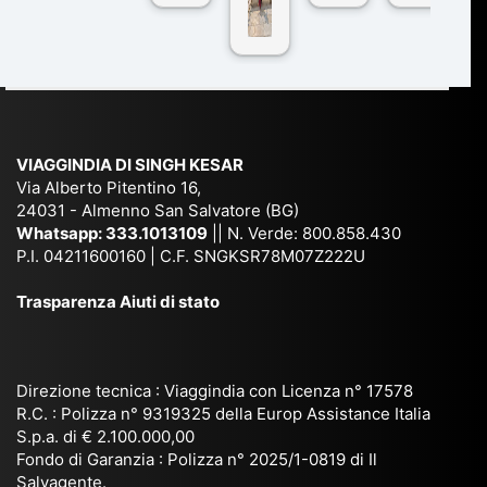
co
r
De
ndi
n
Ind
lhi
a
du
ia,
e
di
e
Ne
Va
Ke
am
pal
ra
sar
ich
,
na
. È
VIAGGINDIA DI SINGH KESAR
e
Bh
si
un'
Via Alberto Pitentino 16,
co
uta
(S
ag
24031 - Almenno San Salvatore (BG)
n
n,
ett
en
Whatsapp:
333.1013109
|| N. Verde: 800.858.430
via
Sri
em
P.I. 04211600160 | C.F. SNGKSR78M07Z222U
zia
ggi
La
br
affi
Trasparenza Aiuti di stato
o
nk
e
da
or
a,
20
bil
ga
Bir
25
e e
niz
ma
), è
il
Direzione tecnica : Viaggindia con Licenza n° 17578
zat
nia
sta
R.C. : Polizza n° 9319325 della Europ Assistance Italia
pr
S.p.a. di € 2.100.000,00
o
etc
ta
op
Fondo di Garanzia : Polizza n° 2025/1-0819 di Il
su
è
un’
rie
Salvagente.