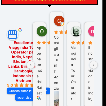
Gina Rantucci
7 mesi fa
Ornella Oldoni
zurriaman
marc
6 mesi fa
9 mesi fa
10 me
Co
Eccellente
nsi
Viaggindia Tour
Ap
Via
Il
gli
Operator per
pe
ggi
no
o a
India, Nepal,
na
ndi
str
Tu
Bhutan, Sri
tor
a
o
tti
Lanka, Birmania,
nat
To
via
Cambogia,
l'
Indonesia e
a
ur
ggi
Ag
Vietnam
dal
Op
o
en
5.0
Raj
er
in
zia
Guarda tutte le recensioni
ast
ato
Ind
di
recensisci su
ha
r
ia,
Via
n
pe
tra
ggI