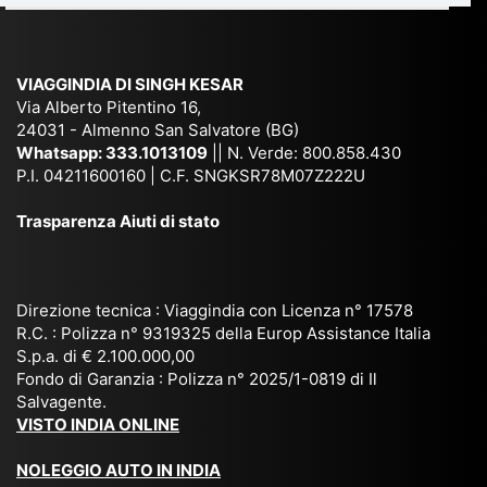
e
Ne
Va
Ke
am
pal
ra
sar
ich
,
na
. È
VIAGGINDIA DI SINGH KESAR
e
Bh
si
un'
Via Alberto Pitentino 16,
co
uta
(S
ag
24031 - Almenno San Salvatore (BG)
n
n,
ett
en
Whatsapp:
333.1013109
|| N. Verde: 800.858.430
via
Sri
em
P.I. 04211600160 | C.F. SNGKSR78M07Z222U
zia
ggi
La
br
affi
Trasparenza Aiuti di stato
o
nk
e
da
or
a,
20
bil
ga
Bir
25
e e
niz
ma
), è
il
Direzione tecnica : Viaggindia con Licenza n° 17578
zat
nia
sta
R.C. : Polizza n° 9319325 della Europ Assistance Italia
pr
S.p.a. di € 2.100.000,00
o
etc
ta
op
Fondo di Garanzia : Polizza n° 2025/1-0819 di Il
su
è
un’
rie
Salvagente.
mi
un
es
tar
VISTO INDIA ONLINE
su
o
pe
io
ra
str
rie
un
NOLEGGIO AUTO IN INDIA
pe
ao
nz