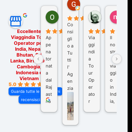
Gina Rantucci
7 mesi fa
Ornella Oldoni
zurriaman
marc
6 mesi fa
9 mesi fa
10 me
Co
Eccellente
nsi
Viaggindia Tour
Ap
Via
Il
gli
Operator per
pe
ggi
no
o a
India, Nepal,
na
ndi
str
Tu
Bhutan, Sri
tor
a
o
tti
Lanka, Birmania,
nat
To
via
Cambogia,
l'
Indonesia e
a
ur
ggi
Ag
Vietnam
dal
Op
o
en
5.0
Raj
er
in
zia
Guarda tutte le recensioni
ast
ato
Ind
di
recensisci su
ha
r
ia,
Via
n
pe
tra
ggI
co
r
De
ndi
n
Ind
lhi
a
du
ia,
e
di