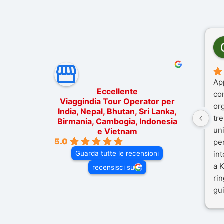
Ap
Eccellente
co
Viaggindia Tour Operator per
or
India, Nepal, Bhutan, Sri Lanka,
tre
Birmania, Cambogia, Indonesia
un
e Vietnam
5.0
pe
Guarda tutte le recensioni
in
a K
recensisci su
rin
gui
il 
Mal