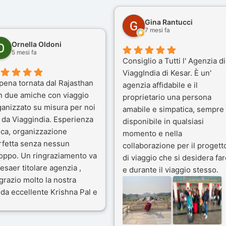
Gina Rantucci
7 mesi fa
Ornella Oldoni
5 mesi fa
Consiglio a Tutti l' Agenzia di
ViaggIndia di Kesar. È un'
pena tornata dal Rajasthan
agenzia affidabile e il
n due amiche con viaggio
proprietario una persona
ganizzato su misura per noi
amabile e simpatica, sempre
 da Viaggindia. Esperienza
disponibile in qualsiasi
ica, organizzazione
momento e nella
rfetta senza nessun
collaborazione per il progett
toppo. Un ringraziamento va
di viaggio che si desidera far
esaer titolare agenzia ,
e durante il viaggio stesso.
grazio molto la nostra
Siamo stati 3 settimane in
da eccellente Krishna Pal e
India a novembre 2025, 5
nostro bravissimo autista
amici e il viaggio alla scoper
ik. Viaggio che sarà’
del Rajasthan e Varanasi è