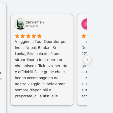
zurriaman
marco felisi
9 mesi fa
10 mesi fa
Viaggindia Tour Operator per
Il nostro viaggio i
India, Nepal, Bhutan, Sri
Delhi e Varanasi 
Lanka, Birmania etc è uno
2025), è stata un
straordinario tour operator
che porteremo ne
che unisce efficienza, serietà
gran parte del me
e affidabilità. Le guide che ci
all’agenzia che h
o
hanno accompagnato nel
il tour con cura e
e
nostro viaggio in India erano
alla nostra guida 
sempre disponibili e
autista che ci ha
preparate, gli autisti e le
accompagnati co
macchine di primo livello, gli
professionalità, g
ta
alberghi sempre molto
passione.