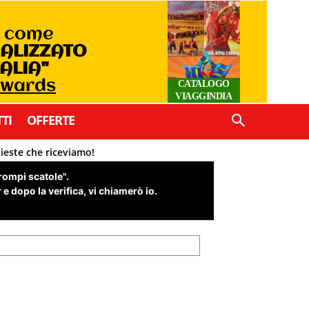
o come
IALIZZATO
TALIA"
Awards
CATALOGO
VIAGGINDIA
TI
OFFERTE
hieste che riceviamo!
"rompi scatole".
e dopo la verifica, vi chiamerò io.