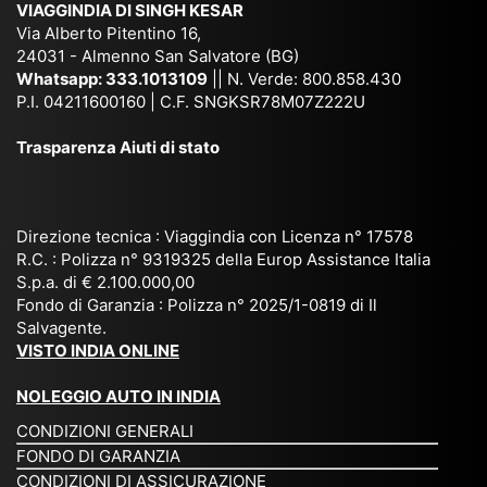
VIAGGINDIA DI SINGH KESAR
e
Bh
si
un'
Via Alberto Pitentino 16,
co
uta
(S
ag
24031 - Almenno San Salvatore (BG)
n
n,
ett
en
Whatsapp:
333.1013109
|| N. Verde: 800.858.430
via
Sri
em
P.I. 04211600160 | C.F. SNGKSR78M07Z222U
zia
ggi
La
br
affi
Trasparenza Aiuti di stato
o
nk
e
da
or
a,
20
bil
ga
Bir
25
e e
niz
ma
), è
il
Direzione tecnica : Viaggindia con Licenza n° 17578
zat
nia
sta
R.C. : Polizza n° 9319325 della Europ Assistance Italia
pr
S.p.a. di € 2.100.000,00
o
etc
ta
op
Fondo di Garanzia : Polizza n° 2025/1-0819 di Il
su
è
un’
rie
Salvagente.
mi
un
es
tar
VISTO INDIA ONLINE
su
o
pe
io
ra
str
rie
un
NOLEGGIO AUTO IN INDIA
pe
ao
nz
a
CONDIZIONI GENERALI
r
rdi
a
pe
FONDO DI GARANZIA
noi
na
ch
rs
CONDIZIONI DI ASSICURAZIONE