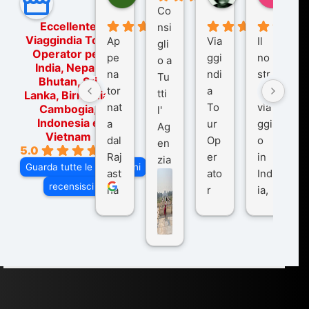
Co
Eccellente
nsi
Viaggindia Tour
Ap
Via
Il
gli
Operator per
pe
ggi
no
o a
India, Nepal,
na
ndi
str
Tu
Bhutan, Sri
tor
a
o
tti
Lanka, Birmania,
nat
To
via
Cambogia,
l'
Indonesia e
a
ur
ggi
Ag
Vietnam
dal
Op
o
en
5.0
Raj
er
in
zia
Guarda tutte le recensioni
ast
ato
Ind
di
recensisci su
ha
r
ia,
Via
n
pe
tra
ggI
co
r
De
ndi
n
Ind
lhi
a
du
ia,
e
di
e
Ne
Va
Ke
am
pal
ra
sar
ich
,
na
. È