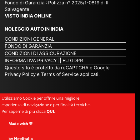
Fondo di Garanzia : Polizza n° 2025/1-0819 di Il
su
è
un’
rie
Salvagente.
mi
un
es
tar
VISTO INDIA ONLINE
su
o
pe
io
ra
str
rie
un
NOLEGGIO AUTO IN INDIA
pe
ao
nz
a
CONDIZIONI GENERALI
r
rdi
a
pe
FONDO DI GARANZIA
noi
na
ch
rs
CONDIZIONI DI ASSICURAZIONE
tre
rio
e
on
INFORMATIVA PRIVACY
||
EU GDPR
da
to
po
a
Questo sito è protetto da reCAPTCHA e Google
Via
ur
rte
am
Privacy Policy
e
Terms of Service
applicati.
ggi
op
re
abi
ndi
er
mo
le
a.
ato
nel
e
Utilizziamo Cookie per offrire una migliore
Es
r
cu
si
esperienza di navigazione e per finalità tecniche.
pe
ch
or
mp
Per saperne di più clicca
QUI
.
rie
e
e.
ati
nz
uni
E
Made with 💛
ca,
a
sc
gr
se
uni
e
an
by Net4italia
mp