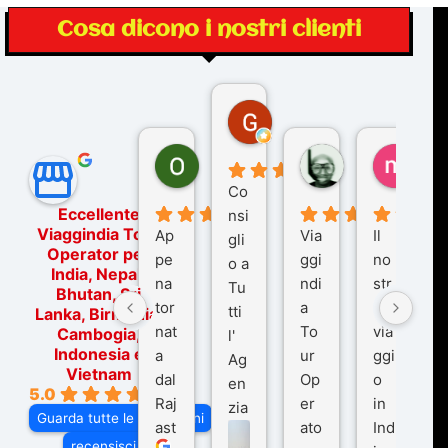
Cosa dicono i nostri clienti
Gina Rantucci
7 mesi fa
Ornella Oldoni
zurriaman
marc
6 mesi fa
9 mesi fa
10 me
Co
Eccellente
nsi
Viaggindia Tour
Ap
Via
Il
gli
Operator per
pe
ggi
no
o a
India, Nepal,
na
ndi
str
Tu
Bhutan, Sri
tor
a
o
tti
Lanka, Birmania,
nat
To
via
Cambogia,
l'
Indonesia e
a
ur
ggi
Ag
Vietnam
dal
Op
o
en
5.0
Raj
er
in
zia
Guarda tutte le recensioni
ast
ato
Ind
di
recensisci su