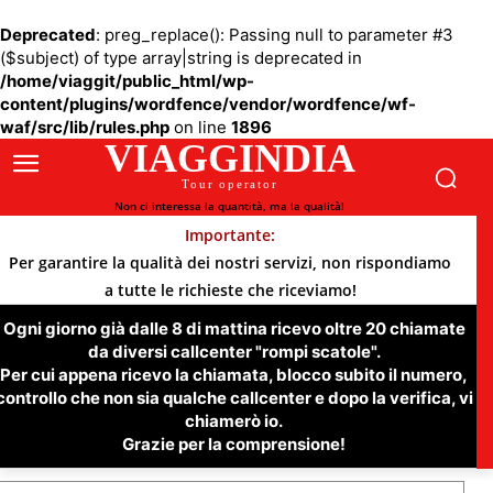
Deprecated
: preg_replace(): Passing null to parameter #3
($subject) of type array|string is deprecated in
/home/viaggit/public_html/wp-
content/plugins/wordfence/vendor/wordfence/wf-
waf/src/lib/rules.php
on line
1896
VIAGGINDIA
Tour operator
Non ci interessa la quantità, ma la qualità!
Importante:
Per garantire la qualità dei nostri servizi, non rispondiamo
a tutte le richieste che riceviamo!
Ogni giorno già dalle 8 di mattina ricevo oltre 20 chiamate
da diversi callcenter "rompi scatole".
Per cui appena ricevo la chiamata, blocco subito il numero,
controllo che non sia qualche callcenter e dopo la verifica, vi
chiamerò io.
Grazie per la comprensione!