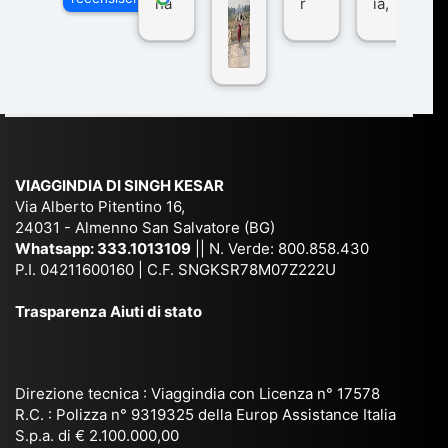
ha
r
ia,
Via
n
pe
tra
ggI
co
r
De
ndi
n
Ind
lhi
a
du
ia,
e
di
e
Ne
Va
Ke
am
pal
ra
sar
ich
,
na
. È
VIAGGINDIA DI SINGH KESAR
e
Bh
si
un'
Via Alberto Pitentino 16,
co
uta
(S
ag
24031 - Almenno San Salvatore (BG)
n
n,
ett
en
Whatsapp:
333.1013109
|| N. Verde: 800.858.430
via
Sri
em
P.I. 04211600160 | C.F. SNGKSR78M07Z222U
zia
ggi
La
br
affi
Trasparenza Aiuti di stato
o
nk
e
da
or
a,
20
bil
ga
Bir
25
e e
niz
ma
), è
il
Direzione tecnica : Viaggindia con Licenza n° 17578
zat
nia
sta
R.C. : Polizza n° 9319325 della Europ Assistance Italia
pr
S.p.a. di € 2.100.000,00
o
etc
ta
op