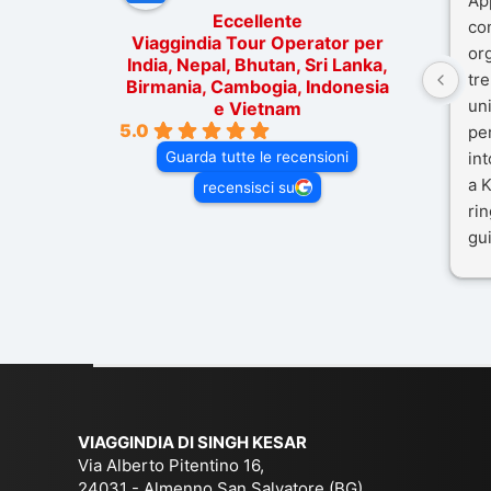
Ap
Eccellente
co
Viaggindia Tour Operator per
or
India, Nepal, Bhutan, Sri Lanka,
tre
Birmania, Cambogia, Indonesia
un
e Vietnam
5.0
pe
Guarda tutte le recensioni
in
a K
recensisci su
rin
gui
il 
Mal
dif
per
co
VIAGGINDIA DI SINGH KESAR
Via Alberto Pitentino 16,
24031 - Almenno San Salvatore (BG)