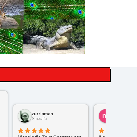
zurriaman
marco felisi
9 mesi fa
10 mesi fa