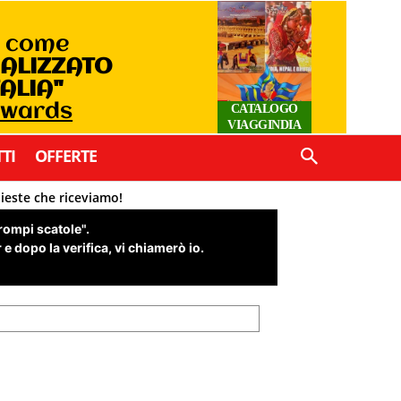
o come
IALIZZATO
TALIA"
Awards
CATALOGO
VIAGGINDIA
TI
OFFERTE
hieste che riceviamo!
"rompi scatole".
e dopo la verifica, vi chiamerò io.