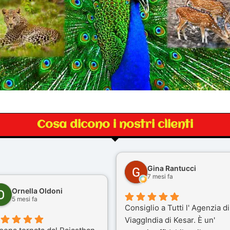
Cosa dicono i nostri clienti
Gina Rantucci
7 mesi fa
Ornella Oldoni
5 mesi fa
Consiglio a Tutti l' Agenzia di
ViaggIndia di Kesar. È un'