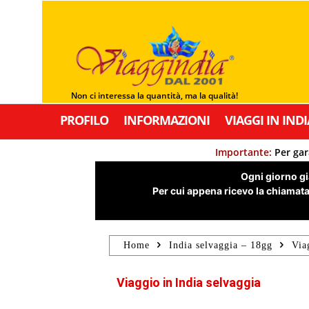
Non ci interessa la quantità, ma la qualità!
PROFILO
INFORMAZIONI
VIAGGI IN INDI
Importante:
Per gar
Ogni giorno già
Per cui appena ricevo la chiamata,
Home
India selvaggia – 18gg
Via
Viaggio in India selvaggia