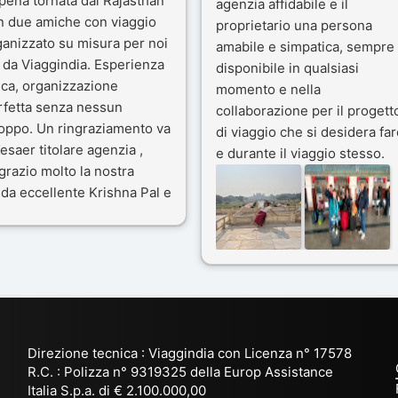
pena tornata dal Rajasthan
agenzia affidabile e il
n due amiche con viaggio
proprietario una persona
ganizzato su misura per noi
amabile e simpatica, sempre
 da Viaggindia. Esperienza
disponibile in qualsiasi
ica, organizzazione
momento e nella
rfetta senza nessun
collaborazione per il progett
toppo. Un ringraziamento va
di viaggio che si desidera far
esaer titolare agenzia ,
e durante il viaggio stesso.
grazio molto la nostra
Siamo stati 3 settimane in
da eccellente Krishna Pal e
India a novembre 2025, 5
nostro bravissimo autista
amici e il viaggio alla scoper
ik. Viaggio che sarà’
del Rajasthan e Varanasi è
ficile per me dimenticare
stato bellissimo: grazie alla
 le bellezze viste . Vi
guida a nostra disposizione 
nsiglio questa agenzia
ai servizi dell' Agenzia con
trattamento super da 5 stelle
per la scelta degli Hotel.
Direzione tecnica : Viaggindia con Licenza n° 17578
Kesar il proprietario dell'
R.C. : Polizza n° 9319325 della Europ Assistance
Agenzia ci ha fatto sognare
Italia S.p.a. di € 2.100.000,00