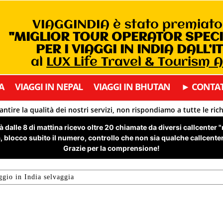
VIAGGINDIA è stato premiat
"MIGLIOR TOUR OPERATOR SPEC
PER I VIAGGI IN INDIA DALL’I
al
LUX Life Travel & Tourism 
A
VIAGGI IN NEPAL
VIAGGI IN BHUTAN
► CONTAT
antire la qualità dei nostri servizi, non rispondiamo a tutte le ric
 dalle 8 di mattina ricevo oltre 20 chiamate da diversi callcenter 
 blocco subito il numero, controllo che non sia qualche callcenter 
Grazie per la comprensione!
ggio in India selvaggia