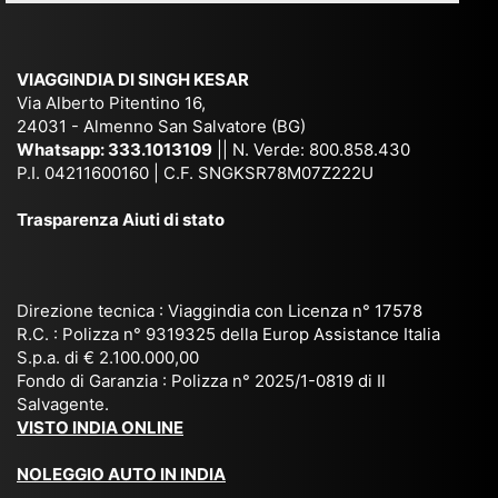
e
Ne
Va
Ke
am
pal
ra
sar
ich
,
na
. È
VIAGGINDIA DI SINGH KESAR
e
Bh
si
un'
Via Alberto Pitentino 16,
co
uta
(S
ag
24031 - Almenno San Salvatore (BG)
n
n,
ett
en
Whatsapp:
333.1013109
|| N. Verde: 800.858.430
via
Sri
em
P.I. 04211600160 | C.F. SNGKSR78M07Z222U
zia
ggi
La
br
affi
Trasparenza Aiuti di stato
o
nk
e
da
or
a,
20
bil
ga
Bir
25
e e
niz
ma
), è
il
Direzione tecnica : Viaggindia con Licenza n° 17578
zat
nia
sta
R.C. : Polizza n° 9319325 della Europ Assistance Italia
pr
S.p.a. di € 2.100.000,00
o
etc
ta
op
Fondo di Garanzia : Polizza n° 2025/1-0819 di Il
su
è
un’
rie
Salvagente.
mi
un
es
tar
VISTO INDIA ONLINE
su
o
pe
io
ra
str
rie
un
NOLEGGIO AUTO IN INDIA
pe
ao
nz
a