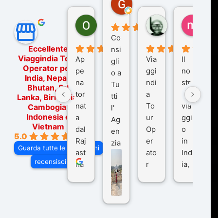
Gina Rantucci
7 mesi fa
Ornella Oldoni
zurriaman
marc
6 mesi fa
9 mesi fa
10 me
Co
Eccellente
nsi
Viaggindia Tour
Ap
Via
Il
gli
Operator per
pe
ggi
no
o a
India, Nepal,
na
ndi
str
Tu
Bhutan, Sri
tor
a
o
tti
Lanka, Birmania,
nat
To
via
Cambogia,
l'
Indonesia e
a
ur
ggi
Ag
Vietnam
dal
Op
o
en
5.0
Raj
er
in
zia
Guarda tutte le recensioni
ast
ato
Ind
di
recensisci su
ha
r
ia,
Via
n
pe
tra
ggI
co
r
De
ndi
n
Ind
lhi
a
du
ia,
e
di