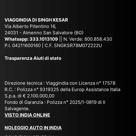
e
Ne
Va
Ke
am
pal
ra
sar
ich
,
na
. È
VIAGGINDIA DI SINGH KESAR
e
Bh
si
un'
Via Alberto Pitentino 16,
co
uta
(S
ag
24031 - Almenno San Salvatore (BG)
n
n,
ett
en
Whatsapp:
333.1013109
|| N. Verde: 800.858.430
via
Sri
em
P.I. 04211600160 | C.F. SNGKSR78M07Z222U
zia
ggi
La
br
affi
Trasparenza Aiuti di stato
o
nk
e
da
or
a,
20
bil
ga
Bir
25
e e
niz
ma
), è
il
Direzione tecnica : Viaggindia con Licenza n° 17578
zat
nia
sta
R.C. : Polizza n° 9319325 della Europ Assistance Italia
pr
S.p.a. di € 2.100.000,00
o
etc
ta
op
Fondo di Garanzia : Polizza n° 2025/1-0819 di Il
su
è
un’
rie
Salvagente.
mi
un
es
tar
VISTO INDIA ONLINE
su
o
pe
io
ra
str
rie
un
NOLEGGIO AUTO IN INDIA
pe
ao
nz
a