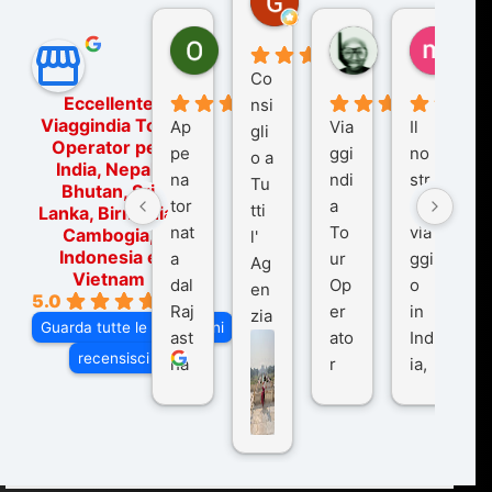
7 mesi fa
Ornella Oldoni
zurriaman
marc
6 mesi fa
9 mesi fa
10 me
Co
Eccellente
nsi
Viaggindia Tour
Ap
Via
Il
gli
Operator per
pe
ggi
no
o a
India, Nepal,
na
ndi
str
Tu
Bhutan, Sri
tor
a
o
tti
Lanka, Birmania,
nat
To
via
Cambogia,
l'
Indonesia e
a
ur
ggi
Ag
Vietnam
dal
Op
o
en
5.0
Raj
er
in
zia
Guarda tutte le recensioni
ast
ato
Ind
di
recensisci su
ha
r
ia,
Via
n
pe
tra
ggI
co
r
De
ndi
n
Ind
lhi
a
du
ia,
e
di