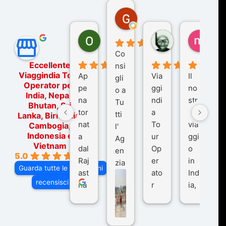
Gina Rantucci
7 mesi fa
Ornella Oldoni
zurriaman
marc
5 mesi fa
9 mesi fa
10 me
Co
Eccellente
nsi
Viaggindia Tour
Ap
Via
Il
gli
Operator per
pe
ggi
no
o a
India, Nepal,
na
ndi
str
Tu
Bhutan, Sri
tor
a
o
tti
Lanka, Birmania,
nat
To
via
Cambogia,
l'
Indonesia e
a
ur
ggi
Ag
Vietnam
dal
Op
o
en
5.0
Raj
er
in
zia
Guarda tutte le recensioni
ast
ato
Ind
di
recensisci su
ha
r
ia,
Via
n
pe
tra
ggI
co
r
De
ndi
n
Ind
lhi
a