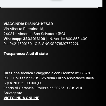
du
ia,
e
di
e
Ne
Va
Ke
am
pal
ra
sar
ich
,
na
. È
VIAGGINDIA DI SINGH KESAR
e
Bh
si
un'
Via Alberto Pitentino 16,
co
uta
(S
ag
24031 - Almenno San Salvatore (BG)
n
n,
ett
en
Whatsapp:
333.1013109
|| N. Verde: 800.858.430
via
Sri
em
P.I. 04211600160 | C.F. SNGKSR78M07Z222U
zia
ggi
La
br
affi
Trasparenza Aiuti di stato
o
nk
e
da
or
a,
20
bil
ga
Bir
25
e e
niz
ma
), è
il
Direzione tecnica : Viaggindia con Licenza n° 17578
zat
nia
sta
R.C. : Polizza n° 9319325 della Europ Assistance Italia
pr
S.p.a. di € 2.100.000,00
o
etc
ta
op
Fondo di Garanzia : Polizza n° 2025/1-0819 di Il
su
è
un’
rie
Salvagente.
mi
un
es
tar
VISTO INDIA ONLINE
su
o
pe
io
ra
str
rie