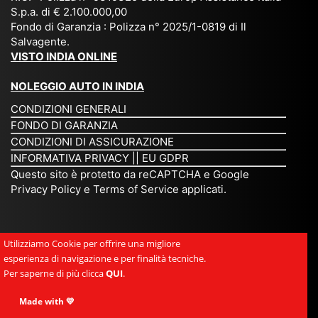
S.p.a. di € 2.100.000,00
o
etc
ta
op
Fondo di Garanzia : Polizza n° 2025/1-0819 di Il
su
è
un’
rie
Salvagente.
mi
un
es
tar
VISTO INDIA ONLINE
su
o
pe
io
ra
str
rie
un
NOLEGGIO AUTO IN INDIA
pe
ao
nz
a
CONDIZIONI GENERALI
r
rdi
a
pe
FONDO DI GARANZIA
noi
na
ch
rs
CONDIZIONI DI ASSICURAZIONE
tre
rio
e
on
INFORMATIVA PRIVACY
||
EU GDPR
da
to
po
a
Questo sito è protetto da reCAPTCHA e Google
Via
ur
rte
am
Privacy Policy
e
Terms of Service
applicati.
ggi
op
re
abi
ndi
er
mo
le
a.
ato
nel
e
Utilizziamo Cookie per offrire una migliore
Es
r
cu
si
esperienza di navigazione e per finalità tecniche.
pe
ch
or
mp
Per saperne di più clicca
QUI
.
rie
e
e.
ati
nz
uni
E
Made with 💛
ca,