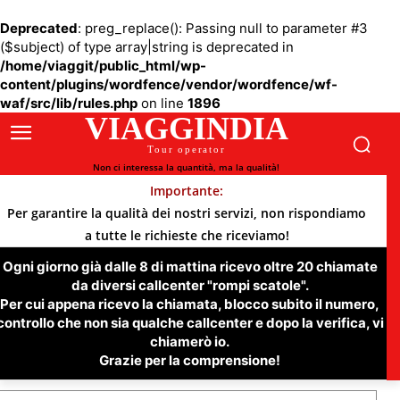
Deprecated
: preg_replace(): Passing null to parameter #3
($subject) of type array|string is deprecated in
/home/viaggit/public_html/wp-
content/plugins/wordfence/vendor/wordfence/wf-
waf/src/lib/rules.php
on line
1896
VIAGGINDIA
Tour operator
Non ci interessa la quantità, ma la qualità!
Importante:
Per garantire la qualità dei nostri servizi, non rispondiamo
a tutte le richieste che riceviamo!
Ogni giorno già dalle 8 di mattina ricevo oltre 20 chiamate
da diversi callcenter "rompi scatole".
Per cui appena ricevo la chiamata, blocco subito il numero,
controllo che non sia qualche callcenter e dopo la verifica, vi
chiamerò io.
Grazie per la comprensione!