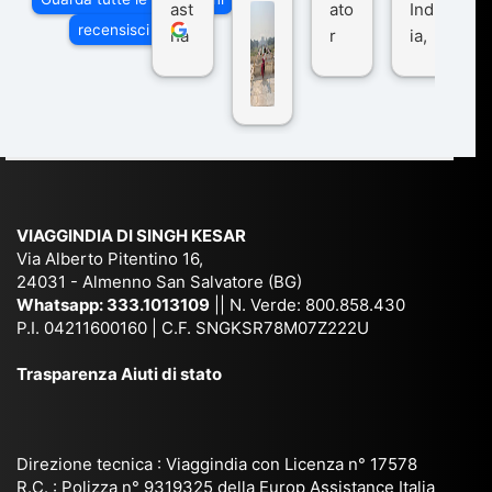
ast
ato
Ind
di
recensisci su
ha
r
ia,
Via
n
pe
tra
ggI
co
r
De
ndi
n
Ind
lhi
a
du
ia,
e
di
e
Ne
Va
Ke
am
pal
ra
sar
ich
,
na
. È
VIAGGINDIA DI SINGH KESAR
e
Bh
si
un'
Via Alberto Pitentino 16,
co
uta
(S
ag
24031 - Almenno San Salvatore (BG)
n
n,
ett
en
Whatsapp:
333.1013109
|| N. Verde: 800.858.430
via
Sri
em
P.I. 04211600160 | C.F. SNGKSR78M07Z222U
zia
ggi
La
br
affi
Trasparenza Aiuti di stato
o
nk
e
da
or
a,
20
bil
ga
Bir
25
e e
niz
ma
), è
il
Direzione tecnica : Viaggindia con Licenza n° 17578
zat
nia
sta
R.C. : Polizza n° 9319325 della Europ Assistance Italia
pr