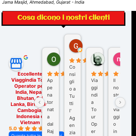
Jama Masjid, Ahmedabad, Gujarat - India
Cosa dicono i nostri clienti
Gina Rantucci
7 mesi fa
Ornella Oldoni
zurriaman
marc
6 mesi fa
9 mesi fa
10 me
Co
Eccellente
nsi
Viaggindia Tour
Ap
Via
Il
gli
Operator per
pe
ggi
no
o a
India, Nepal,
na
ndi
str
Tu
Bhutan, Sri
tor
a
o
tti
Lanka, Birmania,
nat
To
via
Cambogia,
l'
Indonesia e
a
ur
ggi
Ag
Vietnam
dal
Op
o
en
5.0
Raj
er
in
zia
Guarda tutte le recensioni