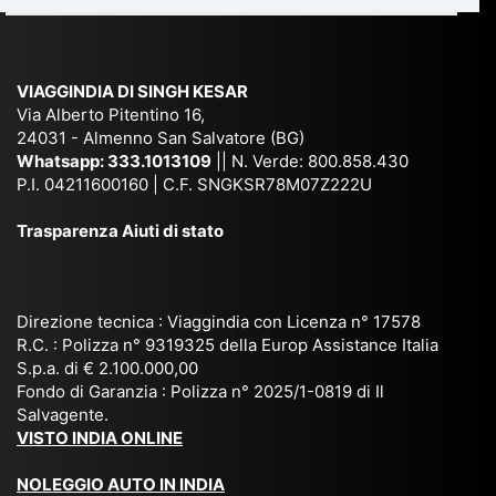
di
e
Ne
Va
Ke
am
pal
ra
sar
ich
,
na
. È
VIAGGINDIA DI SINGH KESAR
e
Bh
si
un'
Via Alberto Pitentino 16,
co
uta
(S
ag
24031 - Almenno San Salvatore (BG)
n
n,
ett
en
Whatsapp:
333.1013109
|| N. Verde: 800.858.430
via
Sri
em
P.I. 04211600160 | C.F. SNGKSR78M07Z222U
zia
ggi
La
br
affi
Trasparenza Aiuti di stato
o
nk
e
da
or
a,
20
bil
ga
Bir
25
e e
niz
ma
), è
il
Direzione tecnica : Viaggindia con Licenza n° 17578
zat
nia
sta
R.C. : Polizza n° 9319325 della Europ Assistance Italia
pr
S.p.a. di € 2.100.000,00
o
etc
ta
op
Fondo di Garanzia : Polizza n° 2025/1-0819 di Il
su
è
un’
rie
Salvagente.
mi
un
es
tar
VISTO INDIA ONLINE
su
o
pe
io
ra
str
rie
un
NOLEGGIO AUTO IN INDIA