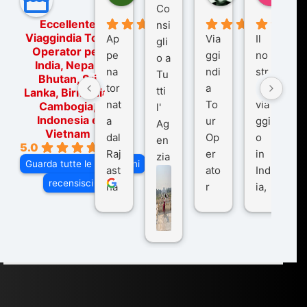
Co
Eccellente
nsi
Viaggindia Tour
Ap
Via
Il
gli
Operator per
pe
ggi
no
o a
India, Nepal,
na
ndi
str
Tu
Bhutan, Sri
tor
a
o
tti
Lanka, Birmania,
nat
To
via
Cambogia,
l'
Indonesia e
a
ur
ggi
Ag
Vietnam
dal
Op
o
en
5.0
Raj
er
in
zia
Guarda tutte le recensioni
ast
ato
Ind
di
recensisci su
ha
r
ia,
Via
n
pe
tra
ggI
co
r
De
ndi
n
Ind
lhi
a
du
ia,
e
di
e
Ne
Va
Ke
am
pal
ra
sar
ich
,
na
. È