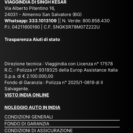
VIAGGINDIA DI SINGH KESAR
e
Bh
si
un'
Via Alberto Pitentino 16,
co
uta
(S
ag
24031 - Almenno San Salvatore (BG)
n
n,
ett
en
Whatsapp:
333.1013109
|| N. Verde: 800.858.430
via
Sri
em
P.I. 04211600160 | C.F. SNGKSR78M07Z222U
zia
ggi
La
br
affi
Trasparenza Aiuti di stato
o
nk
e
da
or
a,
20
bil
ga
Bir
25
e e
niz
ma
), è
il
Direzione tecnica : Viaggindia con Licenza n° 17578
zat
nia
sta
R.C. : Polizza n° 9319325 della Europ Assistance Italia
pr
S.p.a. di € 2.100.000,00
o
etc
ta
op
Fondo di Garanzia : Polizza n° 2025/1-0819 di Il
su
è
un’
rie
Salvagente.
mi
un
es
tar
VISTO INDIA ONLINE
su
o
pe
io
ra
str
rie
un
NOLEGGIO AUTO IN INDIA
pe
ao
nz
a
CONDIZIONI GENERALI
r
rdi
a
pe
FONDO DI GARANZIA
noi
na
ch
rs
CONDIZIONI DI ASSICURAZIONE