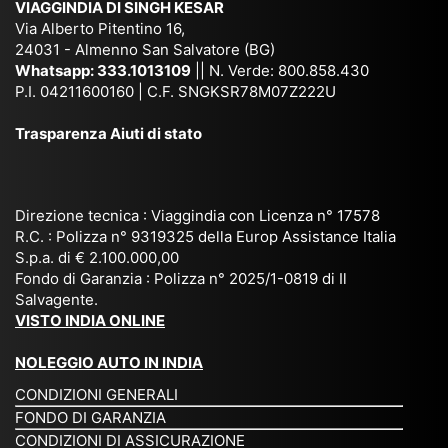
VIAGGINDIA DI SINGH KESAR
e
Bh
si
un'
Via Alberto Pitentino 16,
co
uta
(S
ag
24031 - Almenno San Salvatore (BG)
n
n,
ett
en
Whatsapp:
333.1013109
|| N. Verde: 800.858.430
via
Sri
em
P.I. 04211600160 | C.F. SNGKSR78M07Z222U
zia
ggi
La
br
affi
Trasparenza Aiuti di stato
o
nk
e
da
or
a,
20
bil
ga
Bir
25
e e
niz
ma
), è
il
Direzione tecnica : Viaggindia con Licenza n° 17578
zat
nia
sta
R.C. : Polizza n° 9319325 della Europ Assistance Italia
pr
S.p.a. di € 2.100.000,00
o
etc
ta
op
Fondo di Garanzia : Polizza n° 2025/1-0819 di Il
su
è
un’
rie
Salvagente.
mi
un
es
tar
VISTO INDIA ONLINE
su
o
pe
io
ra
str
rie
un
NOLEGGIO AUTO IN INDIA
pe
ao
nz
a
CONDIZIONI GENERALI
r
rdi
a
pe
FONDO DI GARANZIA
noi
na
ch
rs
CONDIZIONI DI ASSICURAZIONE