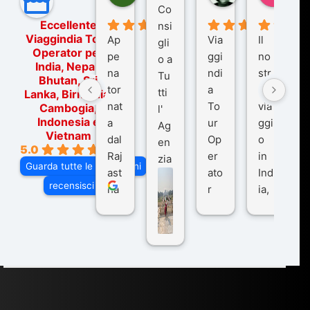
Co
Eccellente
nsi
Viaggindia Tour
Ap
Via
Il
gli
Operator per
pe
ggi
no
o a
India, Nepal,
na
ndi
str
Tu
Bhutan, Sri
tor
a
o
tti
Lanka, Birmania,
nat
To
via
Cambogia,
l'
Indonesia e
a
ur
ggi
Ag
Vietnam
dal
Op
o
en
5.0
Raj
er
in
zia
Guarda tutte le recensioni
ast
ato
Ind
di
recensisci su
ha
r
ia,
Via
n
pe
tra
ggI
co
r
De
ndi
n
Ind
lhi
a
du
ia,
e
di
e
Ne
Va
Ke
am
pal
ra
sar
ich
,
na
. È