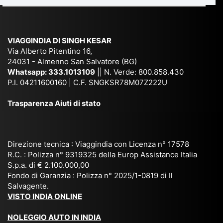
e
Ne
Va
Ke
am
pal
ra
sar
ich
,
na
. È
VIAGGINDIA DI SINGH KESAR
e
Bh
si
un'
Via Alberto Pitentino 16,
co
uta
(S
ag
24031 - Almenno San Salvatore (BG)
n
n,
ett
en
Whatsapp:
333.1013109
|| N. Verde: 800.858.430
via
Sri
em
P.I. 04211600160 | C.F. SNGKSR78M07Z222U
zia
ggi
La
br
affi
Trasparenza Aiuti di stato
o
nk
e
da
or
a,
20
bil
ga
Bir
25
e e
niz
ma
), è
il
Direzione tecnica : Viaggindia con Licenza n° 17578
zat
nia
sta
R.C. : Polizza n° 9319325 della Europ Assistance Italia
pr
S.p.a. di € 2.100.000,00
o
etc
ta
op
Fondo di Garanzia : Polizza n° 2025/1-0819 di Il
su
è
un’
rie
Salvagente.
mi
un
es
tar
VISTO INDIA ONLINE
su
o
pe
io
ra
str
rie
un
NOLEGGIO AUTO IN INDIA