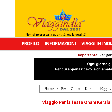
Non ci interessa la quantità, ma la qualità!
PROFILO
INFORMAZIONI
VIAGGI IN INDI
Importante:
Per gar
Ogni giorno già
Per cui appena ricevo la chiamata,
Home
Festa Onam – Kerala : 10gg
Viaggio Per la festa Onam Kerala