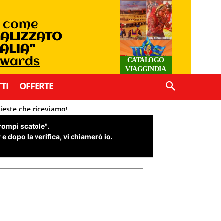
o come
IALIZZATO
TALIA"
Awards
CATALOGO
VIAGGINDIA
TI
OFFERTE
hieste che riceviamo!
"rompi scatole".
e dopo la verifica, vi chiamerò io.