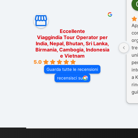
Ap
Eccellente
co
Viaggindia Tour Operator per
or
India, Nepal, Bhutan, Sri Lanka,
tre
Birmania, Cambogia, Indonesia
un
e Vietnam
5.0
pe
Guarda tutte le recensioni
in
a K
recensisci su
rin
gui
il 
Mal
dif
per
co