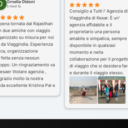
Ornella Oldoni
5 mesi fa
Consiglio a Tutti l' Agenzia di
ViaggIndia di Kesar. È un'
pena tornata dal Rajasthan
agenzia affidabile e il
n due amiche con viaggio
proprietario una persona
ganizzato su misura per noi
amabile e simpatica, sempre
 da Viaggindia. Esperienza
disponibile in qualsiasi
ica, organizzazione
momento e nella
rfetta senza nessun
collaborazione per il progett
toppo. Un ringraziamento va
di viaggio che si desidera far
esaer titolare agenzia ,
e durante il viaggio stesso.
grazio molto la nostra
Siamo stati 3 settimane in
da eccellente Krishna Pal e
India a novembre 2025, 5
nostro bravissimo autista
amici e il viaggio alla scoper
ik. Viaggio che sarà’
del Rajasthan e Varanasi è
ficile per me dimenticare
stato bellissimo: grazie alla
 le bellezze viste . Vi
guida a nostra disposizione 
nsiglio questa agenzia
ai servizi dell' Agenzia con
trattamento super da 5 stelle