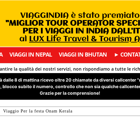
VIAGGINDIA è stato premiat
"MIGLIOR TOUR OPERATOR SPEC
PER I VIAGGI IN INDIA DALL’I
al
LUX Life Travel & Tourism 
A
VIAGGI IN NEPAL
VIAGGI IN BHUTAN
► CONTAT
antire la qualità dei nostri servizi, non rispondiamo a tutte le ric
 dalle 8 di mattina ricevo oltre 20 chiamate da diversi callcenter 
 blocco subito il numero, controllo che non sia qualche callcenter 
Grazie per la comprensione!
Viaggio Per la festa Onam Kerala