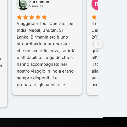
zurriaman
marco felisi
9 mesi fa
10 mesi fa
Viaggindia Tour Operator per
Il nostro viaggio i
India, Nepal, Bhutan, Sri
Delhi e Varanasi 
Lanka, Birmania etc è uno
2025), è stata un
straordinario tour operator
che porteremo ne
che unisce efficienza, serietà
gran parte del me
e affidabilità. Le guide che ci
all’agenzia che h
o
hanno accompagnato nel
il tour con cura e
e
nostro viaggio in India erano
alla nostra guida 
sempre disponibili e
autista che ci ha
preparate, gli autisti e le
accompagnati co
macchine di primo livello, gli
professionalità, g
ta
alberghi sempre molto
passione.
confortevoli. Kesar Singh è un
Ci siamo sentiti ac
organizzatore di altissimo
sicuro fin dal pri
e
livello e di grande
L’organizzazione 
disponibilità, pensa a tutto in
impeccabile: ogni