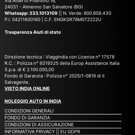
Via Alberto Pitentino 16,
co
uta
(S
ag
24031 - Almenno San Salvatore (BG)
n
n,
ett
en
Whatsapp:
333.1013109
|| N. Verde: 800.858.430
via
Sri
em
P.I. 04211600160 | C.F. SNGKSR78M07Z222U
zia
ggi
La
br
affi
Trasparenza Aiuti di stato
o
nk
e
da
or
a,
20
bil
ga
Bir
25
e e
niz
ma
), è
il
Direzione tecnica : Viaggindia con Licenza n° 17578
zat
nia
sta
R.C. : Polizza n° 9319325 della Europ Assistance Italia
pr
S.p.a. di € 2.100.000,00
o
etc
ta
op
Fondo di Garanzia : Polizza n° 2025/1-0819 di Il
su
è
un’
rie
Salvagente.
mi
un
es
tar
VISTO INDIA ONLINE
su
o
pe
io
ra
str
rie
un
NOLEGGIO AUTO IN INDIA
pe
ao
nz
a
CONDIZIONI GENERALI
r
rdi
a
pe
FONDO DI GARANZIA
noi
na
ch
rs
CONDIZIONI DI ASSICURAZIONE
tre
rio
e
on
INFORMATIVA PRIVACY
||
EU GDPR
da
to
po