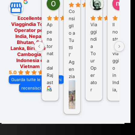
Ornella Oldoni
zurriaman
marc
6 mesi fa
9 mesi fa
10 me
Co
Eccellente
nsi
Viaggindia Tour
Ap
Via
Il
gli
Operator per
pe
ggi
no
o a
India, Nepal,
na
ndi
str
Tu
Bhutan, Sri
tor
a
o
tti
Lanka, Birmania,
nat
To
via
Cambogia,
l'
Indonesia e
a
ur
ggi
Ag
Vietnam
dal
Op
o
en
5.0
Raj
er
in
zia
Guarda tutte le recensioni
ast
ato
Ind
di
recensisci su
ha
r
ia,
Via
n
pe
tra
ggI
co
r
De
ndi
n
Ind
lhi
a
du
ia,
e
di
e
Ne
Va
Ke
am
pal
ra
sar