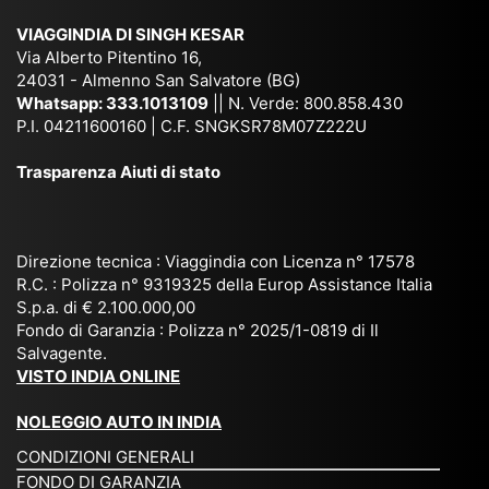
ich
,
na
. È
VIAGGINDIA DI SINGH KESAR
e
Bh
si
un'
Via Alberto Pitentino 16,
co
uta
(S
ag
24031 - Almenno San Salvatore (BG)
n
n,
ett
en
Whatsapp:
333.1013109
|| N. Verde: 800.858.430
via
Sri
em
P.I. 04211600160 | C.F. SNGKSR78M07Z222U
zia
ggi
La
br
affi
Trasparenza Aiuti di stato
o
nk
e
da
or
a,
20
bil
ga
Bir
25
e e
niz
ma
), è
il
Direzione tecnica : Viaggindia con Licenza n° 17578
zat
nia
sta
R.C. : Polizza n° 9319325 della Europ Assistance Italia
pr
S.p.a. di € 2.100.000,00
o
etc
ta
op
Fondo di Garanzia : Polizza n° 2025/1-0819 di Il
su
è
un’
rie
Salvagente.
mi
un
es
tar
VISTO INDIA ONLINE
su
o
pe
io
ra
str
rie
un
NOLEGGIO AUTO IN INDIA
pe
ao
nz
a
CONDIZIONI GENERALI
r
rdi
a
pe
FONDO DI GARANZIA