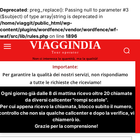
Deprecated
: preg_replace(): Passing null to parameter #3
($subject) of type array|string is deprecated in
/home/viaggit/public_html/wp-
content/plugins/wordfence/vendor/wordfence/wf-
waf/src/lib/rules.php
on line
1896
VIAGGINDIA
Tour operator
Non ci interessa la quantità, ma la qualità!
Importante:
Per garantire la qualità dei nostri servizi, non rispondiamo
a tutte le richieste che riceviamo!
Ogni giorno già dalle 8 di mattina ricevo oltre 20 chiamate
da diversi callcenter "rompi scatole".
Per cui appena ricevo la chiamata, blocco subito il numero,
controllo che non sia qualche callcenter e dopo la verifica, vi
chiamerò io.
Grazie per la comprensione!