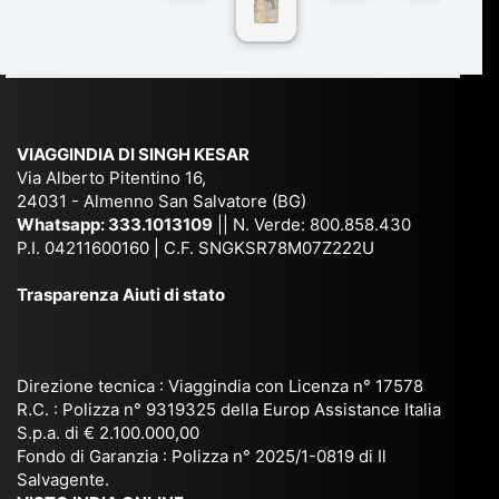
co
r
De
ndi
n
Ind
lhi
a
du
ia,
e
di
e
Ne
Va
Ke
am
pal
ra
sar
ich
,
na
. È
VIAGGINDIA DI SINGH KESAR
e
Bh
si
un'
Via Alberto Pitentino 16,
co
uta
(S
ag
24031 - Almenno San Salvatore (BG)
n
n,
ett
en
Whatsapp:
333.1013109
|| N. Verde: 800.858.430
via
Sri
em
P.I. 04211600160 | C.F. SNGKSR78M07Z222U
zia
ggi
La
br
affi
Trasparenza Aiuti di stato
o
nk
e
da
or
a,
20
bil
ga
Bir
25
e e
niz
ma
), è
il
Direzione tecnica : Viaggindia con Licenza n° 17578
zat
nia
sta
R.C. : Polizza n° 9319325 della Europ Assistance Italia
pr
S.p.a. di € 2.100.000,00
o
etc
ta
op
Fondo di Garanzia : Polizza n° 2025/1-0819 di Il
su
è
un’
rie
Salvagente.
mi
un
es
tar