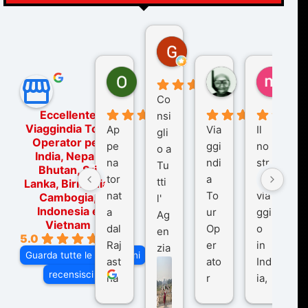
Gina Rantucci
7 mesi fa
Ornella Oldoni
zurriaman
marc
6 mesi fa
9 mesi fa
10 me
Co
Eccellente
nsi
Viaggindia Tour
Ap
Via
Il
gli
Operator per
pe
ggi
no
o a
India, Nepal,
na
ndi
str
Tu
Bhutan, Sri
tor
a
o
tti
Lanka, Birmania,
nat
To
via
Cambogia,
l'
Indonesia e
a
ur
ggi
Ag
Vietnam
dal
Op
o
en
5.0
Raj
er
in
zia
Guarda tutte le recensioni
ast
ato
Ind
di
recensisci su
ha
r
ia,
Via
n
pe
tra
ggI