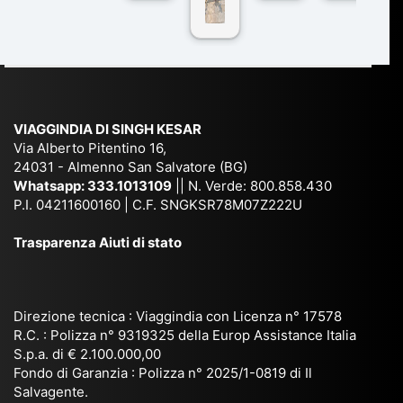
co
r
De
ndi
n
Ind
lhi
a
du
ia,
e
di
e
Ne
Va
Ke
am
pal
ra
sar
ich
,
na
. È
VIAGGINDIA DI SINGH KESAR
e
Bh
si
un'
Via Alberto Pitentino 16,
co
uta
(S
ag
24031 - Almenno San Salvatore (BG)
n
n,
ett
en
Whatsapp:
333.1013109
|| N. Verde: 800.858.430
via
Sri
em
P.I. 04211600160 | C.F. SNGKSR78M07Z222U
zia
ggi
La
br
affi
Trasparenza Aiuti di stato
o
nk
e
da
or
a,
20
bil
ga
Bir
25
e e
niz
ma
), è
il
Direzione tecnica : Viaggindia con Licenza n° 17578
zat
nia
sta
R.C. : Polizza n° 9319325 della Europ Assistance Italia
pr
S.p.a. di € 2.100.000,00
o
etc
ta
op
Fondo di Garanzia : Polizza n° 2025/1-0819 di Il
su
è
un’
rie
Salvagente.
mi
un
es
tar