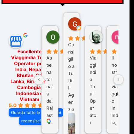
Gina Rantucci
7 mesi fa
Ornella Oldoni
zurriaman
marc
6 mesi fa
9 mesi fa
10 me
Co
Eccellente
nsi
Viaggindia Tour
Ap
Via
Il
gli
Operator per
pe
ggi
no
o a
India, Nepal,
na
ndi
str
Tu
Bhutan, Sri
tor
a
o
tti
Lanka, Birmania,
nat
To
via
Cambogia,
l'
Indonesia e
a
ur
ggi
Ag
Vietnam
dal
Op
o
en
5.0
Raj
er
in
zia
Guarda tutte le recensioni
ast
ato
Ind
di
recensisci su
ha
r
ia,
Via
n
pe
tra
ggI