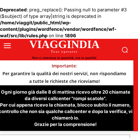
Deprecated
: preg_replace(): Passing null to parameter #3
($subject) of type array|string is deprecated in
/home/viaggit/public_html/wp-
content/plugins/wordfence/vendor/wordfence/wf-
waf/src/lib/rules.php
on line
1896
VIAGGINDIA
Tour operator
Non ci interessa la quantità, ma la qualità!
Importante:
Per garantire la qualità dei nostri servizi, non rispondiamo
a tutte le richieste che riceviamo!
Ogni giorno già dalle 8 di mattina ricevo oltre 20 chiamate
da diversi callcenter "rompi scatole".
Per cui appena ricevo la chiamata, blocco subito il numero,
controllo che non sia qualche callcenter e dopo la verifica, vi
chiamerò io.
Grazie per la comprensione!