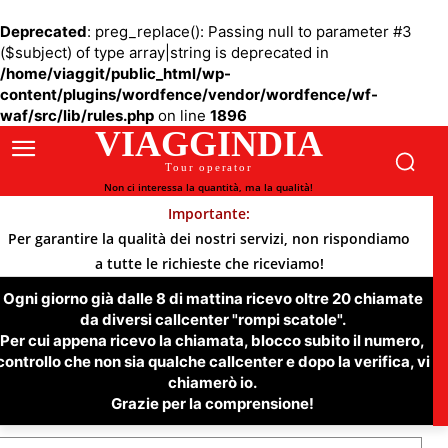
Deprecated
: preg_replace(): Passing null to parameter #3
($subject) of type array|string is deprecated in
/home/viaggit/public_html/wp-
content/plugins/wordfence/vendor/wordfence/wf-
waf/src/lib/rules.php
on line
1896
VIAGGINDIA
Tour operator
Non ci interessa la quantità, ma la qualità!
Importante:
Per garantire la qualità dei nostri servizi, non rispondiamo
a tutte le richieste che riceviamo!
Ogni giorno già dalle 8 di mattina ricevo oltre 20 chiamate
da diversi callcenter "rompi scatole".
Per cui appena ricevo la chiamata, blocco subito il numero,
controllo che non sia qualche callcenter e dopo la verifica, vi
chiamerò io.
Grazie per la comprensione!