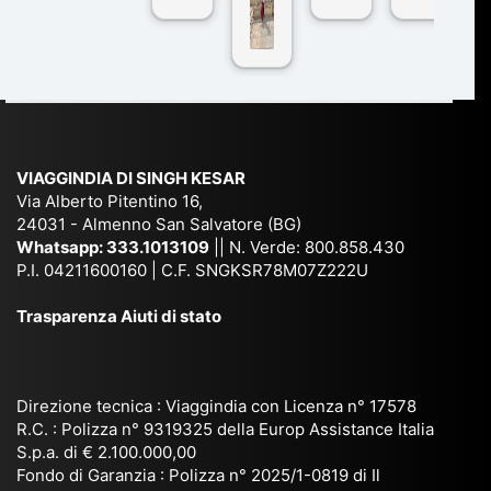
n
pe
tra
ggI
co
r
De
ndi
n
Ind
lhi
a
du
ia,
e
di
e
Ne
Va
Ke
am
pal
ra
sar
ich
,
na
. È
VIAGGINDIA DI SINGH KESAR
e
Bh
si
un'
Via Alberto Pitentino 16,
co
uta
(S
ag
24031 - Almenno San Salvatore (BG)
n
n,
ett
en
Whatsapp:
333.1013109
|| N. Verde: 800.858.430
via
Sri
em
P.I. 04211600160 | C.F. SNGKSR78M07Z222U
zia
ggi
La
br
affi
Trasparenza Aiuti di stato
o
nk
e
da
or
a,
20
bil
ga
Bir
25
e e
niz
ma
), è
il
Direzione tecnica : Viaggindia con Licenza n° 17578
zat
nia
sta
R.C. : Polizza n° 9319325 della Europ Assistance Italia
pr
S.p.a. di € 2.100.000,00
o
etc
ta
op
Fondo di Garanzia : Polizza n° 2025/1-0819 di Il
su
è
un’
rie