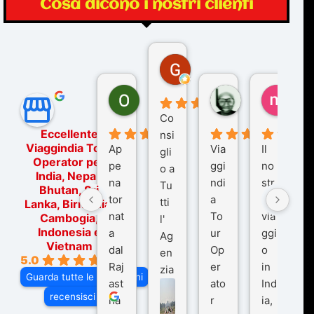
Cosa dicono i nostri clienti
Gina Rantucci
7 mesi fa
Ornella Oldoni
zurriaman
marc
6 mesi fa
9 mesi fa
10 me
Co
Eccellente
nsi
Viaggindia Tour
Ap
Via
Il
gli
Operator per
pe
ggi
no
o a
India, Nepal,
na
ndi
str
Tu
Bhutan, Sri
tor
a
o
tti
Lanka, Birmania,
nat
To
via
Cambogia,
l'
Indonesia e
a
ur
ggi
Ag
Vietnam
dal
Op
o
en
5.0
Raj
er
in
zia
Guarda tutte le recensioni
ast
ato
Ind
di
recensisci su
ha
r
ia,
Via