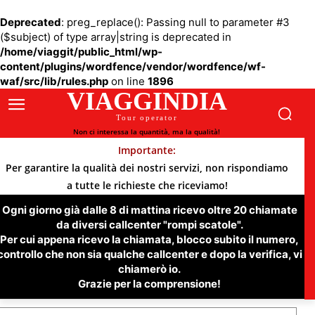
Deprecated
: preg_replace(): Passing null to parameter #3
($subject) of type array|string is deprecated in
/home/viaggit/public_html/wp-
content/plugins/wordfence/vendor/wordfence/wf-
waf/src/lib/rules.php
on line
1896
VIAGGINDIA
Tour operator
Non ci interessa la quantità, ma la qualità!
Importante:
Per garantire la qualità dei nostri servizi, non rispondiamo
a tutte le richieste che riceviamo!
Ogni giorno già dalle 8 di mattina ricevo oltre 20 chiamate
da diversi callcenter "rompi scatole".
Per cui appena ricevo la chiamata, blocco subito il numero,
controllo che non sia qualche callcenter e dopo la verifica, vi
chiamerò io.
Grazie per la comprensione!