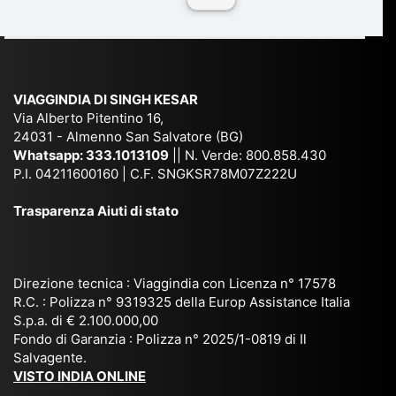
n
Ind
lhi
a
du
ia,
e
di
e
Ne
Va
Ke
am
pal
ra
sar
ich
,
na
. È
VIAGGINDIA DI SINGH KESAR
e
Bh
si
un'
Via Alberto Pitentino 16,
co
uta
(S
ag
24031 - Almenno San Salvatore (BG)
n
n,
ett
en
Whatsapp:
333.1013109
|| N. Verde: 800.858.430
via
Sri
em
P.I. 04211600160 | C.F. SNGKSR78M07Z222U
zia
ggi
La
br
affi
Trasparenza Aiuti di stato
o
nk
e
da
or
a,
20
bil
ga
Bir
25
e e
niz
ma
), è
il
Direzione tecnica : Viaggindia con Licenza n° 17578
zat
nia
sta
R.C. : Polizza n° 9319325 della Europ Assistance Italia
pr
S.p.a. di € 2.100.000,00
o
etc
ta
op
Fondo di Garanzia : Polizza n° 2025/1-0819 di Il
su
è
un’
rie
Salvagente.
mi
un
es
tar
VISTO INDIA ONLINE
su
o
pe
io