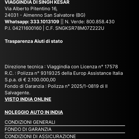
VIAGGINDIA DI SINGH KESAR
e
Bh
si
un'
Via Alberto Pitentino 16,
co
uta
(S
ag
24031 - Almenno San Salvatore (BG)
n
n,
ett
en
Whatsapp:
333.1013109
|| N. Verde: 800.858.430
via
Sri
em
P.I. 04211600160 | C.F. SNGKSR78M07Z222U
zia
ggi
La
br
affi
Trasparenza Aiuti di stato
o
nk
e
da
or
a,
20
bil
ga
Bir
25
e e
niz
ma
), è
il
Direzione tecnica : Viaggindia con Licenza n° 17578
zat
nia
sta
R.C. : Polizza n° 9319325 della Europ Assistance Italia
pr
S.p.a. di € 2.100.000,00
o
etc
ta
op
Fondo di Garanzia : Polizza n° 2025/1-0819 di Il
su
è
un’
rie
Salvagente.
mi
un
es
tar
VISTO INDIA ONLINE
su
o
pe
io
ra
str
rie
un
NOLEGGIO AUTO IN INDIA
pe
ao
nz
a
CONDIZIONI GENERALI
r
rdi
a
pe
FONDO DI GARANZIA
noi
na
ch
rs
CONDIZIONI DI ASSICURAZIONE