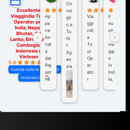
Co
Eccellente
nsi
Viaggindia Tour
Ap
Via
Il
gli
Operator per
pe
ggi
no
o a
India, Nepal,
na
ndi
str
Tu
Bhutan, Sri
tor
a
o
tti
Lanka, Birmania,
nat
To
via
Cambogia,
l'
Indonesia e
a
ur
ggi
Ag
Vietnam
dal
Op
o
en
5.0
Raj
er
in
zia
Guarda tutte le recensioni
ast
ato
Ind
di
recensisci su
ha
r
ia,
Via
n
pe
tra
ggI
co
r
De
ndi
n
Ind
lhi
a
du
ia,
e
di
e
Ne
Va
Ke
am
pal
ra
sar
ich
,
na
. È