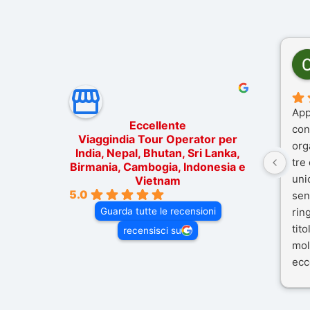
App
Eccellente
con
Viaggindia Tour Operator per
org
India, Nepal, Bhutan, Sri Lanka,
tre
Birmania, Cambogia, Indonesia e
uni
Vietnam
5.0
sen
Guarda tutte le recensioni
rin
tit
recensisci su
mol
ecc
nos
Mal