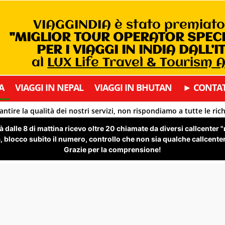
VIAGGINDIA è stato premiat
"MIGLIOR TOUR OPERATOR SPEC
PER I VIAGGI IN INDIA DALL’I
al
LUX Life Travel & Tourism
A
VIAGGI IN NEPAL
VIAGGI IN BHUTAN
► CONTAT
antire la qualità dei nostri servizi, non rispondiamo a tutte le ric
 dalle 8 di mattina ricevo oltre 20 chiamate da diversi callcenter 
 blocco subito il numero, controllo che non sia qualche callcenter 
Grazie per la comprensione!