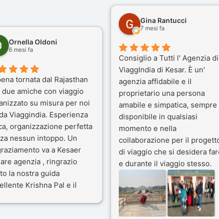
Gina Rantucci
7 mesi fa
Ornella Oldoni
6 mesi fa
Consiglio a Tutti l' Agenzia di
ViaggIndia di Kesar. È un'
ena tornata dal Rajasthan
agenzia affidabile e il
 due amiche con viaggio
proprietario una persona
anizzato su misura per noi
amabile e simpatica, sempre
 da Viaggindia. Esperienza
disponibile in qualsiasi
ca, organizzazione perfetta
momento e nella
za nessun intoppo. Un
collaborazione per il progett
graziamento va a Kesaer
di viaggio che si desidera far
olare agenzia , ringrazio
e durante il viaggio stesso.
to la nostra guida
Siamo stati 3 settimane in
ellente Krishna Pal e il
India a novembre 2025, 5
tro bravissimo autista
amici e il viaggio alla scoper
ik. Viaggio che sarà’
del Rajasthan e Varanasi è