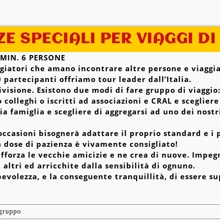
E SPECIALI PER VIAGGI D
 MIN. 6 PERSONE
iaggiatori che amano incontrare altre persone e viagg
 partecipanti offriamo tour leader dall’Italia.
visione. Esistono due modi di fare gruppo di viaggio
colleghi o iscritti ad associazioni e CRAL e scegliere
ria famiglia e scegliere di aggregarsi ad uno dei nost
occasioni bisognerà adattare il proprio standard e i 
 dose di pazienza è vivamente consigliato!
 rafforza le vecchie amicizie e ne crea di nuove. Imp
altri ed arricchite dalla sensibilità di ognuno.
evolezza, e la conseguente tranquillità, di essere su
 gruppo