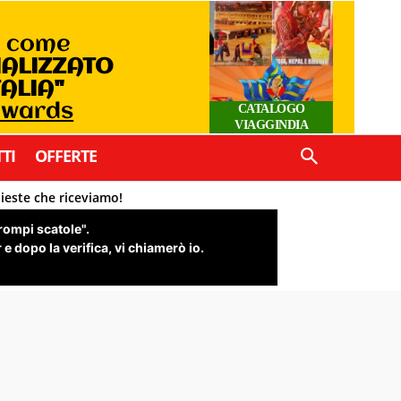
o come
IALIZZATO
TALIA"
 Awards
CATALOGO
VIAGGINDIA
TI
OFFERTE
hieste che riceviamo!
"rompi scatole".
e dopo la verifica, vi chiamerò io.