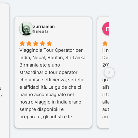
zurriaman
marco feli
9 mesi fa
10 mesi fa
Viaggindia Tour Operator per
Il nostro viaggio 
India, Nepal, Bhutan, Sri Lanka,
Delhi e Varanas
Birmania etc è uno
2025), è stata u
straordinario tour operator
che porteremo n
che unisce efficienza, serietà
gran parte del m
e affidabilità. Le guide che ci
all’agenzia che 
o
hanno accompagnato nel
il tour con cura 
e
nostro viaggio in India erano
alla nostra guida
sempre disponibili e
autista che ci h
preparate, gli autisti e le
accompagnati c
macchine di primo livello, gli
professionalità,
ta
alberghi sempre molto
passione.