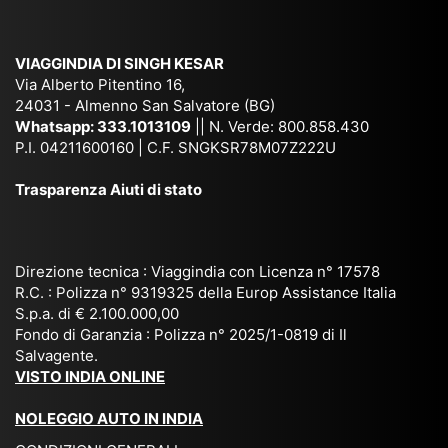
e
Ne
Va
Ke
am
pal
ra
sar
ich
,
na
. È
VIAGGINDIA DI SINGH KESAR
e
Bh
si
un'
Via Alberto Pitentino 16,
co
uta
(S
ag
24031 - Almenno San Salvatore (BG)
n
n,
ett
en
Whatsapp:
333.1013109
|| N. Verde: 800.858.430
via
Sri
em
P.I. 04211600160 | C.F. SNGKSR78M07Z222U
zia
ggi
La
br
affi
Trasparenza Aiuti di stato
o
nk
e
da
or
a,
20
bil
ga
Bir
25
e e
niz
ma
), è
il
Direzione tecnica : Viaggindia con Licenza n° 17578
zat
nia
sta
R.C. : Polizza n° 9319325 della Europ Assistance Italia
pr
S.p.a. di € 2.100.000,00
o
etc
ta
op
Fondo di Garanzia : Polizza n° 2025/1-0819 di Il
su
è
un’
rie
Salvagente.
mi
un
es
tar
VISTO INDIA ONLINE
su
o
pe
io
ra
str
rie
un
NOLEGGIO AUTO IN INDIA
pe
ao
nz
a