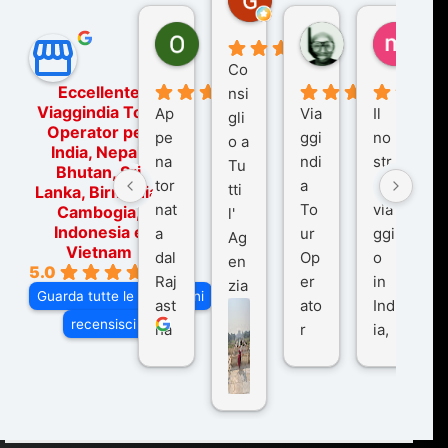
7 mesi fa
Ornella Oldoni
zurriaman
marc
5 mesi fa
9 mesi fa
10 me
Co
Eccellente
nsi
Viaggindia Tour
Ap
Via
Il
gli
Operator per
pe
ggi
no
o a
India, Nepal,
na
ndi
str
Tu
Bhutan, Sri
tor
a
o
tti
Lanka, Birmania,
nat
To
via
Cambogia,
l'
Indonesia e
a
ur
ggi
Ag
Vietnam
dal
Op
o
en
5.0
Raj
er
in
zia
Guarda tutte le recensioni
ast
ato
Ind
di
recensisci su
ha
r
ia,
Via
n
pe
tra
ggI
co
r
De
ndi
n
Ind
lhi
a
du
ia,
e
di