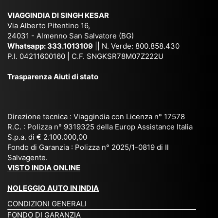
ich
,
na
. È
VIAGGINDIA DI SINGH KESAR
e
Bh
si
un'
Via Alberto Pitentino 16,
co
uta
(S
ag
24031 - Almenno San Salvatore (BG)
n
n,
ett
en
Whatsapp:
333.1013109
|| N. Verde: 800.858.430
via
Sri
em
P.I. 04211600160 | C.F. SNGKSR78M07Z222U
zia
ggi
La
br
affi
Trasparenza Aiuti di stato
o
nk
e
da
or
a,
20
bil
ga
Bir
25
e e
niz
ma
), è
il
Direzione tecnica : Viaggindia con Licenza n° 17578
zat
nia
sta
R.C. : Polizza n° 9319325 della Europ Assistance Italia
pr
S.p.a. di € 2.100.000,00
o
etc
ta
op
Fondo di Garanzia : Polizza n° 2025/1-0819 di Il
su
è
un’
rie
Salvagente.
mi
un
es
tar
VISTO INDIA ONLINE
su
o
pe
io
ra
str
rie
un
NOLEGGIO AUTO IN INDIA
pe
ao
nz
a
CONDIZIONI GENERALI
r
rdi
a
pe
FONDO DI GARANZIA