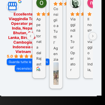
Ornella Oldoni
zurriaman
marc
6 mesi fa
9 mesi fa
10 me
Co
Eccellente
nsi
Viaggindia Tour
Ap
Via
Il
gli
Operator per
pe
ggi
no
o a
India, Nepal,
na
ndi
str
Tu
Bhutan, Sri
tor
a
o
tti
Lanka, Birmania,
nat
To
via
Cambogia,
l'
Indonesia e
a
ur
ggi
Ag
Vietnam
dal
Op
o
en
5.0
Raj
er
in
zia
Guarda tutte le recensioni
ast
ato
Ind
di
recensisci su
ha
r
ia,
Via
n
pe
tra
ggI
co
r
De
ndi
n
Ind
lhi
a
du
ia,
e
di
e
Ne
Va
Ke
am
pal
ra
sar