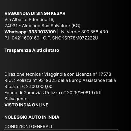
am
pal
ra
sar
ich
,
na
. È
VIAGGINDIA DI SINGH KESAR
e
Bh
si
un'
Via Alberto Pitentino 16,
co
uta
(S
ag
24031 - Almenno San Salvatore (BG)
n
n,
ett
en
Whatsapp:
333.1013109
|| N. Verde: 800.858.430
via
Sri
em
P.I. 04211600160 | C.F. SNGKSR78M07Z222U
zia
ggi
La
br
affi
Trasparenza Aiuti di stato
o
nk
e
da
or
a,
20
bil
ga
Bir
25
e e
niz
ma
), è
il
Direzione tecnica : Viaggindia con Licenza n° 17578
zat
nia
sta
R.C. : Polizza n° 9319325 della Europ Assistance Italia
pr
S.p.a. di € 2.100.000,00
o
etc
ta
op
Fondo di Garanzia : Polizza n° 2025/1-0819 di Il
su
è
un’
rie
Salvagente.
mi
un
es
tar
VISTO INDIA ONLINE
su
o
pe
io
ra
str
rie
un
NOLEGGIO AUTO IN INDIA
pe
ao
nz
a
CONDIZIONI GENERALI
r
rdi
a
pe