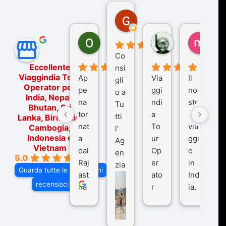
Gina Rantucci
7 mesi fa
Ornella Oldoni
zurriaman
marc
6 mesi fa
9 mesi fa
10 me
Co
Eccellente
nsi
Viaggindia Tour
Ap
Via
Il
gli
Operator per
pe
ggi
no
o a
India, Nepal,
na
ndi
str
Tu
Bhutan, Sri
tor
a
o
tti
Lanka, Birmania,
nat
To
via
Cambogia,
l'
Indonesia e
a
ur
ggi
Ag
Vietnam
dal
Op
o
en
5.0
Raj
er
in
zia
Guarda tutte le recensioni
ast
ato
Ind
di
recensisci su
ha
r
ia,
Via
n
pe
tra
ggI
co
r
De
ndi
n
Ind
lhi
a