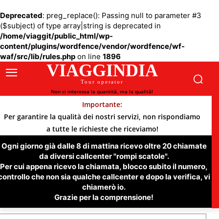
Deprecated
: preg_replace(): Passing null to parameter #3
($subject) of type array|string is deprecated in
/home/viaggit/public_html/wp-
content/plugins/wordfence/vendor/wordfence/wf-
waf/src/lib/rules.php
on line
1896
VIAGGINDIA
Tour operator
Non ci interessa la quantità, ma la qualità!
Importante:
Per garantire la qualità dei nostri servizi, non rispondiamo
a tutte le richieste che riceviamo!
Ogni giorno già dalle 8 di mattina ricevo oltre 20 chiamate
da diversi callcenter "rompi scatole".
Per cui appena ricevo la chiamata, blocco subito il numero,
controllo che non sia qualche callcenter e dopo la verifica, vi
chiamerò io.
Grazie per la comprensione!