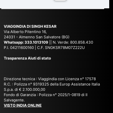
du
ia,
e
di
e
Ne
Va
Ke
am
pal
ra
sar
ich
,
na
. È
VIAGGINDIA DI SINGH KESAR
e
Bh
si
un'
Via Alberto Pitentino 16,
co
uta
(S
ag
24031 - Almenno San Salvatore (BG)
n
n,
ett
en
Whatsapp:
333.1013109
|| N. Verde: 800.858.430
via
Sri
em
P.I. 04211600160 | C.F. SNGKSR78M07Z222U
zia
ggi
La
br
affi
Trasparenza Aiuti di stato
o
nk
e
da
or
a,
20
bil
ga
Bir
25
e e
niz
ma
), è
il
Direzione tecnica : Viaggindia con Licenza n° 17578
zat
nia
sta
R.C. : Polizza n° 9319325 della Europ Assistance Italia
pr
S.p.a. di € 2.100.000,00
o
etc
ta
op
Fondo di Garanzia : Polizza n° 2025/1-0819 di Il
su
è
un’
rie
Salvagente.
mi
un
es
tar
VISTO INDIA ONLINE
su
o
pe
io