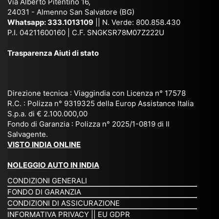
Via Alberto Pitentino 16,
co
uta
(S
ag
24031 - Almenno San Salvatore (BG)
n
n,
ett
en
Whatsapp:
333.1013109
|| N. Verde: 800.858.430
via
Sri
em
P.I. 04211600160 | C.F. SNGKSR78M07Z222U
zia
ggi
La
br
affi
Trasparenza Aiuti di stato
o
nk
e
da
or
a,
20
bil
ga
Bir
25
e e
niz
ma
), è
il
Direzione tecnica : Viaggindia con Licenza n° 17578
zat
nia
sta
R.C. : Polizza n° 9319325 della Europ Assistance Italia
pr
S.p.a. di € 2.100.000,00
o
etc
ta
op
Fondo di Garanzia : Polizza n° 2025/1-0819 di Il
su
è
un’
rie
Salvagente.
mi
un
es
tar
VISTO INDIA ONLINE
su
o
pe
io
ra
str
rie
un
NOLEGGIO AUTO IN INDIA
pe
ao
nz
a
CONDIZIONI GENERALI
r
rdi
a
pe
FONDO DI GARANZIA
noi
na
ch
rs
CONDIZIONI DI ASSICURAZIONE
tre
rio
e
on
INFORMATIVA PRIVACY
||
EU GDPR