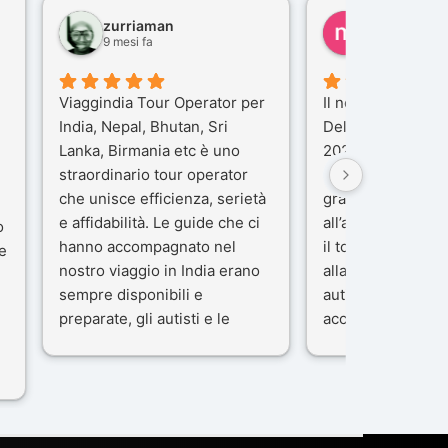
zurriaman
marco felisi
9 mesi fa
10 mesi fa
Viaggindia Tour Operator per
Il nostro viaggio i
India, Nepal, Bhutan, Sri
Delhi e Varanasi 
Lanka, Birmania etc è uno
2025), è stata un
straordinario tour operator
che porteremo ne
che unisce efficienza, serietà
gran parte del me
e affidabilità. Le guide che ci
all’agenzia che h
o
hanno accompagnato nel
il tour con cura e
e
nostro viaggio in India erano
alla nostra guida 
sempre disponibili e
autista che ci ha
preparate, gli autisti e le
accompagnati co
macchine di primo livello, gli
professionalità, g
ta
alberghi sempre molto
passione.
confortevoli. Kesar Singh è un
Ci siamo sentiti ac
organizzatore di altissimo
sicuro fin dal pri
e
livello e di grande
L’organizzazione 