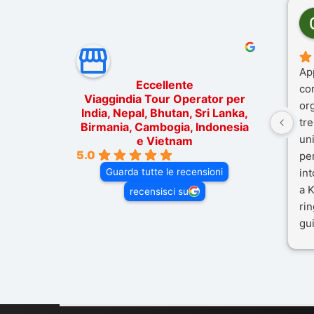
Ap
Eccellente
co
Viaggindia Tour Operator per
or
India, Nepal, Bhutan, Sri Lanka,
tre
Birmania, Cambogia, Indonesia
un
e Vietnam
5.0
pe
Guarda tutte le recensioni
in
a K
recensisci su
rin
gui
il 
Mal
dif
per
co