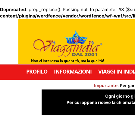
Deprecated
: preg_replace(): Passing null to parameter #3 ($su
content/plugins/wordfence/vendor/wordfence/wf-waf/src/li
Non ci interessa la quantità, ma la qualità!
PROFILO
INFORMAZIONI
VIAGGI IN INDI
Importante:
Per gar
Ogni giorno già
Per cui appena ricevo la chiamata,