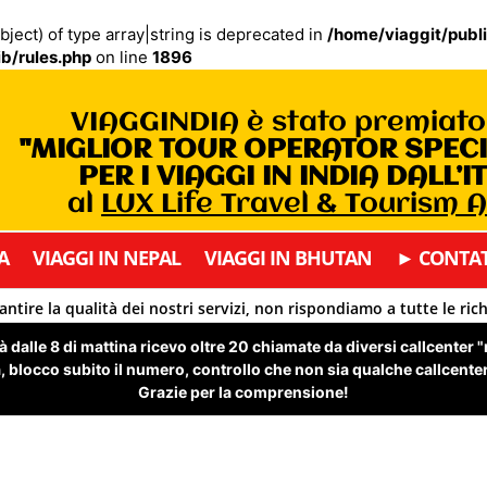
bject) of type array|string is deprecated in
/home/viaggit/publ
b/rules.php
on line
1896
VIAGGINDIA è stato premiat
"MIGLIOR TOUR OPERATOR SPEC
PER I VIAGGI IN INDIA DALL’I
al
LUX Life Travel & Tourism 
A
VIAGGI IN NEPAL
VIAGGI IN BHUTAN
► CONTAT
antire la qualità dei nostri servizi, non rispondiamo a tutte le ric
 dalle 8 di mattina ricevo oltre 20 chiamate da diversi callcenter 
 blocco subito il numero, controllo che non sia qualche callcenter 
Grazie per la comprensione!