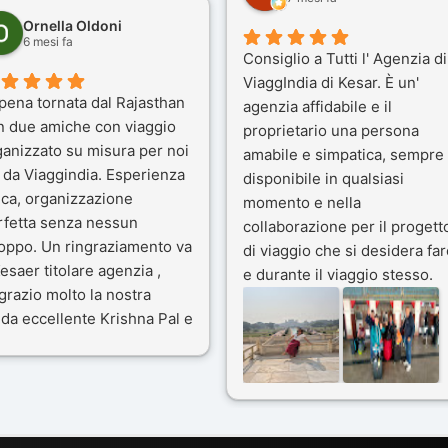
Ornella Oldoni
6 mesi fa
Consiglio a Tutti l' Agenzia di
ViaggIndia di Kesar. È un'
pena tornata dal Rajasthan
agenzia affidabile e il
n due amiche con viaggio
proprietario una persona
ganizzato su misura per noi
amabile e simpatica, sempre
 da Viaggindia. Esperienza
disponibile in qualsiasi
ica, organizzazione
momento e nella
rfetta senza nessun
collaborazione per il progett
toppo. Un ringraziamento va
di viaggio che si desidera far
esaer titolare agenzia ,
e durante il viaggio stesso.
grazio molto la nostra
Siamo stati 3 settimane in
da eccellente Krishna Pal e
India a novembre 2025, 5
nostro bravissimo autista
amici e il viaggio alla scoper
ik. Viaggio che sarà’
del Rajasthan e Varanasi è
ficile per me dimenticare
stato bellissimo: grazie alla
 le bellezze viste . Vi
guida a nostra disposizione 
nsiglio questa agenzia
ai servizi dell' Agenzia con