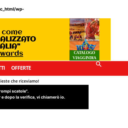
ic_html/wp-
o come
IALIZZATO
TALIA"
Awards
CATALOGO
VIAGGINDIA
TI
OFFERTE
hieste che riceviamo!
"rompi scatole".
e dopo la verifica, vi chiamerò io.