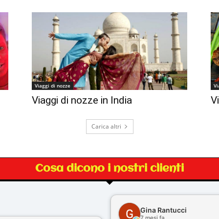
Viaggi di nozze
Vi
Viaggi di nozze in India
V
Carica altri
Cosa dicono i nostri clienti
Gina Rantucci
7 mesi fa